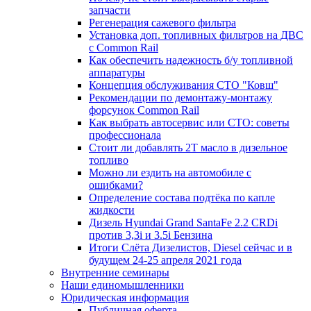
запчасти
Регенерация сажевого фильтра
Установка доп. топливных фильтров на ДВС
с Common Rail
Как обеспечить надежность б/у топливной
аппаратуры
Концепция обслуживания СТО "Ковш"
Рекомендации по демонтажу-монтажу
форсунок Common Rail
Как выбрать автосервис или СТО: советы
профессионала
Стоит ли добавлять 2T масло в дизельное
топливо
Можно ли ездить на автомобиле с
ошибками?
Определение состава подтёка по капле
жидкости
Дизель Hyundai Grand SantaFe 2.2 CRDi
против 3,3i и 3.5i Бензина
Итоги Слёта Дизелистов, Diesel сейчас и в
будущем 24-25 апреля 2021 года
Внутренние семинары
Наши единомышленники
Юридическая информация
Публичная оферта