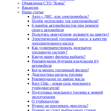
Объявления СТО "Ковш"
Вакансии
Наши статьи
Авто с ДВС, или электромобиль?
Почём дизтопливо для электромобиля?
6 ошибок автомобилистов при ремонте
своего автомобиля
Пользуясь эвакуатором, возьмите на заметку!
Электрический топливный насос в качестве
дополнительного насоса
Как усовершенствовать дизельную
топливную систему?
Какую марку фильтра выбрать?
Рекомендации будущим владельцам б/у
автомобиля
Когда менять топливный фильтр?
Диагностика расхода топлива
Рекомендации по замене масла
Race Chip – новая сила дизельного
турбодвигателя!
Подготовка дизельного топлива к зимней
эксплуатации
О турбонаддуве
Нужно ли прогревать двигатель?
Почему не стоит выбрасывать старые