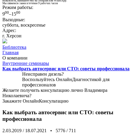
пожалуйста, напишите ему на Telegram или WhatsApp.
Мы свяжемся с вами в течение 9 рабочих часов
Режим работы:
00
00
9
–15
Выходные:
суббота, воскресенье
Адрес:
г. Херсон
Библиотека
Главная
О компании
Внутренние семинары
Как выбрать автосервис или СТО: советы профессионала
Неисправен дизель?
Воспользуйтесь
ОнлайнДиагностикой
для
профессионалов
Желаете получить консультацию лично Владимира
Николаевича?
Закажите
ОнлайнКонсультацию
Как выбрать автосервис или СТО: советы
профессионала
2.03.2019
/
18.07.2021
•
5776
/
711