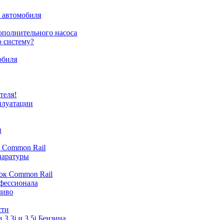
о автомобиля
ополнительного насоса
 систему?
обиля
теля!
плуатации
и
с Common Rail
паратуры
ок Common Rail
офессионала
ливо
сти
3,3i и 3.5i Бензина