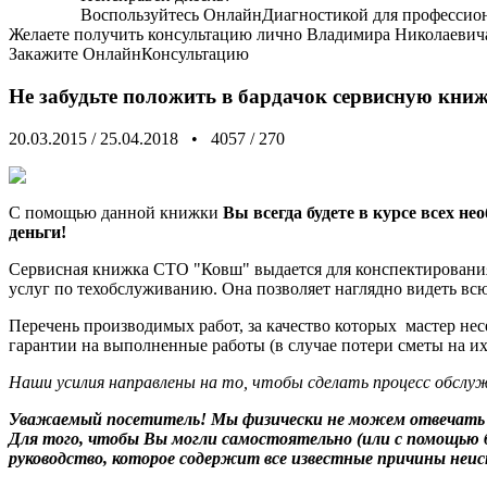
Воспользуйтесь
ОнлайнДиагностикой
для профессио
Желаете получить консультацию лично Владимира Николаевич
Закажите
ОнлайнКонсультацию
Не забудьте положить в бардачок сервисную кни
20.03.2015
/
25.04.2018
•
4057
/
270
С помощью данной книжки
Вы всегда будете в курсе всех н
деньги!
Сервисная книжка СТО "Ковш" выдается для конспектирования
услуг по техобслуживанию. Она позволяет наглядно видеть вс
Перечень производимых работ, за качество которых мастер нес
гарантии на выполненные работы (в случае потери сметы на и
Наши усилия направлены на то, чтобы сделать процесс обслу
Уважаемый посетитель! Мы
физически не можем отвечать
Для того, чтобы Вы могли самостоятельно (или с помощью
руководство, которое содержит все известные причины неи