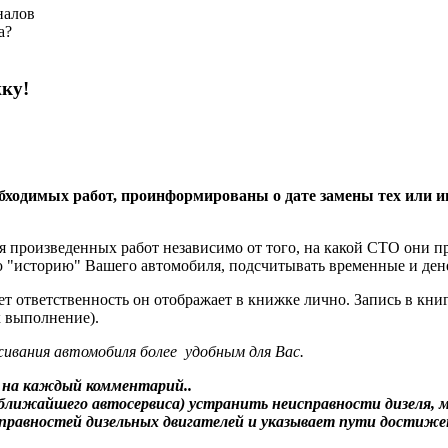
налов
а?
жку!
еобходимых работ, проинформированы о дате замены тех или 
 произведенных работ независимо от того, на какой СТО они п
ю "историю" Вашего автомобиля, подсчитывать временные и ден
ет ответственность он отображает в книжке лично. Запись в кни
х выполнение).
живания автомобиля более удобным для Вас.
 на каждый комментарий.
.
 ближайшего автосервиса) устранить неисправности дизеля,
справностей дизельных двигателей и указывает пути достиже