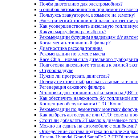
Почём дизтопливо для электромобиля?
6 ошибок автомобилистов при ремонте своег
Пользуясь эвакуатором, возьмите на заметку!
Электрический топливный насос в качестве д
Как усовершенствовать дизельную топливную
Какую марку фильтра выбрать?
Рекомендации будущим владельцам б/у автом
Когда менять топливный фильтр?
Диагностика расхода топлива
Рекомендации по замене масла
Race Chip – новая сила дизельного турбодвига
Подготовка дизельного топлива к зимней экс
О турбонаддуве
Нужно ли прогревать двигатель?
Почему не стоит выбрасывать старые запчаст
Регенерация сажевого фильтра
Установка доп. топливных фильтров на ДВС 
Как обеспечить надежность б/у топливной ап
Концепция обслуживания СТО "Ковш"
Рекомендации по демонтажу-монтажу форсун
Как выбрать автосервис или СТО: советы пр
Стоит ли добавлять 2T масло в дизельное топ
Можно ли ездить на автомобиле с ошибками?
Определение состава подтёка по капле жидко
Дизель Hyundai Grand SantaFe 2.2 CRDi против 