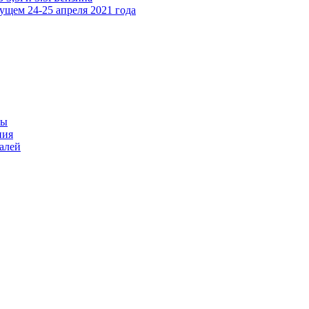
дущем 24-25 апреля 2021 года
ры
ния
талей