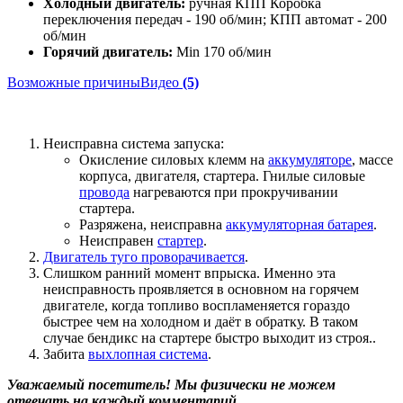
Холодный двигатель:
ручная
КПП
Коробка
переключения передач
- 190 об/мин; КПП автомат - 200
об/мин
Горячий двигатель:
Min 170 об/мин
Возможные причины
Видео
(5)
Неисправна система запуска:
Окисление силовых клемм на
аккумуляторе
, массе
корпуса, двигателя, стартера. Гнилые силовые
провода
нагреваются при прокручивании
стартера.
Разряжена, неисправна
аккумуляторная батарея
.
Неисправен
стартер
.
Двигатель туго проворачивается
.
Слишком ранний момент впрыска. Именно эта
неисправность проявляется в основном на горячем
двигателе, когда топливо воспламеняется гораздо
быстрее чем на холодном и даёт в обратку. В таком
случае бендикс на стартере быстро выходит из строя..
Забита
выхлопная система
.
Уважаемый посетитель! Мы
физически не можем
отвечать на каждый комментарий.
.