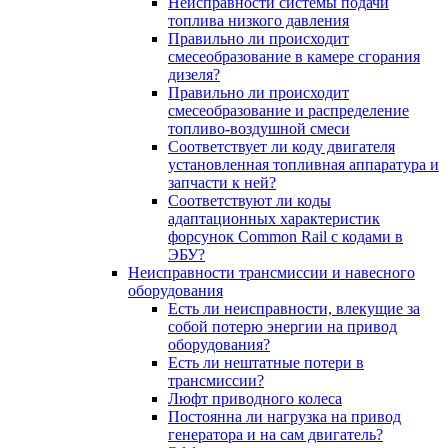
Неисправности системы подачи
топлива низкого давления
Правильно ли происходит
смесеобразование в камере сгорания
дизеля?
Правильно ли происходит
смесеобразование и распределение
топливо-воздушной смеси
Соответствует ли коду двигателя
установленная топливная аппаратура и
запчасти к ней?
Соответствуют ли коды
адаптационных характеристик
форсунок Сommon Rail с кодами в
ЭБУ?
Неисправности трансмиссии и навесного
оборудования
Есть ли неисправности, влекущие за
собой потерю энергии на привод
оборудования?
Есть ли нештатные потери в
трансмиссии?
Люфт приводного колеса
Постоянна ли нагрузка на привод
генератора и на сам двигатель?