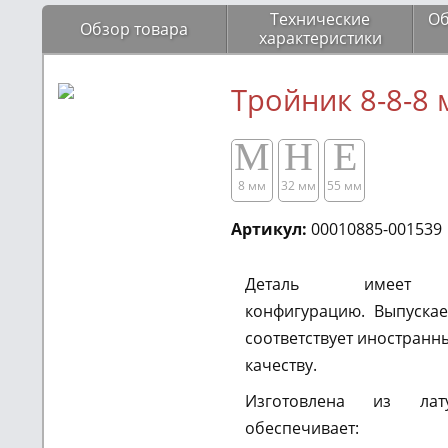
Технические
Об
Обзор товара
характеристики
Тройник 8-8-8 
M
H
E
8 мм
32 мм
55 мм
Артикул:
00010885-001539
Деталь имеет Т
конфигурацию. Выпускае
соответствует иностранн
качеству.
Изготовлена из лат
обеспечивает: