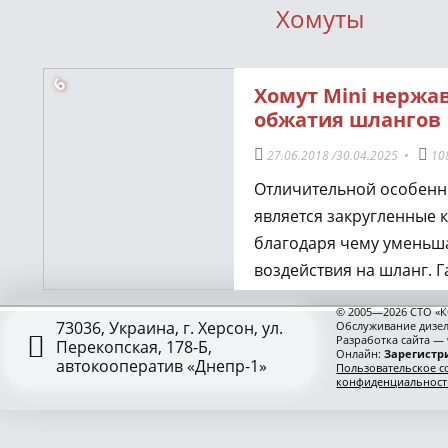
Хомуты
6
Хомут Mini нержа
обжатия шлангов
27.06.2018
/
30.04.2025
•
10
Отличительной особенн
является закругленные к
благодаря чему уменьша
воздействия на шланг. 
зафиксирована в пазу и
© 2005—2026 СТО «К
даже после удаления вин
73036, Украина, г. Херсон, ул.
Обслуживание дизел
Разработка сайта —
Перекопская, 178-Б,
обеспечивает равноме
Онлайн:
Зарегистри
автокооператив «Днепр-1»
Пользовательское с
обжатие шланга, что по
конфиденциальност
добиться надежного со
элементов топливной си