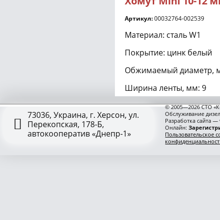
Хомут Mini 10-12 
Артикул:
00032764-002539
Материал: сталь W1
Покрытие: цинк белый
Обжимаемый диаметр, м
Ширина ленты, мм: 9
Подходит для обжатия 
© 2005—2026 СТО «К
73036, Украина, г. Херсон, ул.
Обслуживание дизел
шланга с внутренним д
Разработка сайта —
Перекопская, 178-Б,
Онлайн:
Зарегистри
автокооператив «Днепр-1»
Пользовательское с
конфиденциальност