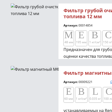
предотвращения забива
Фильтр грубой оч
от мусора.
топлива 12 мм
Артикул:
00014854
M
E
B
C
48 мм
195 мм
1 кг/см²​​
150 л/
Предназначен для грубо
оценки качества топлив
прозрачный корпус.
Фильтр магнитны
Артикул:
00009221
О
E
B
L
60 мм
1 кг/см²​​
0.035 кг
100 л
устанавливаемых на Ren