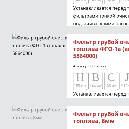
Устанавливается перед
фильтрами тонкой очист
подкачивающими насоса
грубой очистки и оценк
топлива через прозрачн
Фильтр грубой оч
топлива ФГО-1а (а
5864000)
Артикул:
00020222
H
B
C
180 мм
1 кг/см²​​
150 л/ч
М14х
Устанавливается перед
фильтрами тонкой очист
подкачивающими насоса
Фильтр грубой оч
грубой очистки и оценк
топлива, 8мм
топлива через прозрачн