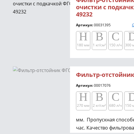
очистки с подкачк
49232
Артикул:
00031395
О
H
B
C
180 мм
1 кг/см²​​
150 л/ч
300 
Фильтр-отстойник
Артикул:
00017076
H
B
C
270 мм
2 кг/см²​​
680 л/ч
150 
мм. Пропускная способн
час. Качество фильтрова