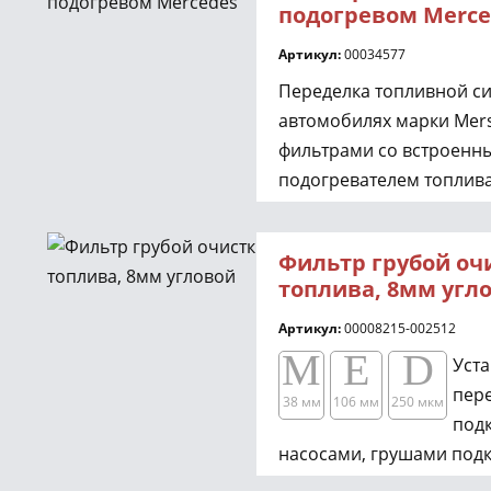
подогревом Merce
Артикул:
00034577
Переделка топливной с
автомобилях марки Mers
фильтрами со встроенн
подогревателем топлива
6510901652, 6510900852)
Фильтр грубой оч
топлива, 8мм угл
Артикул:
00008215-002512
M
E
D
Уст
пер
38 мм
106 мм
250 мкм
под
насосами, грушами подк
обратными клапанами д