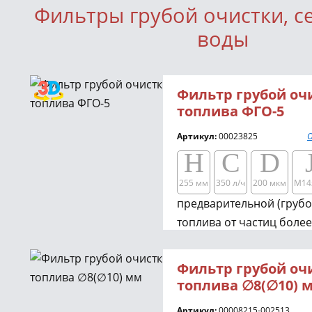
Фильтры грубой очистки, с
воды
Фильтр грубой оч
топлива ФГО-5
Артикул:
00023825
О
H
C
D
255 мм
350 л/ч
200 мкм
M14
предварительной (грубо
топлива от частиц более
устанавливается на гру
автомобилях между топ
Фильтр грубой оч
насосом, что позволяет
топлива ∅8(∅10) 
уменьшить риск поломки
Артикул:
00008215-002513