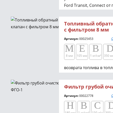
Ford Transit, Connect от
и от старения начинает
кулачковый профиль, вы
Топливный обрат
Для диагностики его сос
с фильтром 8 мм
разборки, рекомендуем 
магнитный фильтр на об
Артикул:
00025453
О
M
E
B
8 мм
105 мм
1 кг/см²​​
350 м
возврата топлива в топл
Фильтр грубой оч
Артикул:
00022778
О
H
B
C
180 мм
1 кг/см²​​
150 л/ч
300 