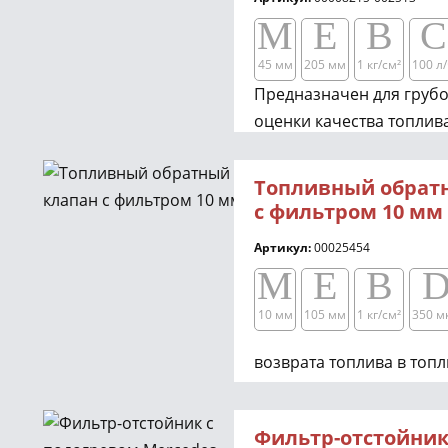
попадания в него всев
M
E
B
C
мусора.
45 мм
205 мм
1 кг/см²​​
100 л/
Предназначен для грубо
оценки качества топлив
прозрачный корпус.
Топливный обрат
с фильтром 10 мм
Артикул:
00025454
M
E
B
10 мм
105 мм
1 кг/см²​​
350 м
возврата топлива в топл
Фильтр-отстойник