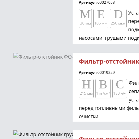
Артикул:
00027053
M
E
D
Уст
пер
36 мм
105 мм
250 мкм
под
насосами, грушами подк
обратными клапанами д
предотвращения забива
Фильтр-отстойник
от мусора.
Артикул:
00019229
H
B
C
Фил
сеп
215 мм
1 кг/см²​​
180 л/ч
уст
перед топливными филь
очистки.
Фильтр-отстойник