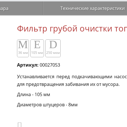
вара
Технические характеристики
Фильтр грубой очистки то
M
E
D
36 мм
105 мм
250 мкм
Артикул:
00027053
Устанавливается перед подкачивающими насос
для предотвращения забивания их от мусора.
Длина - 105 мм
Диаметров штуцеров - 8мм