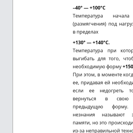
–
40° — +100°
С
Температура начала
(размягчения) под нагру
в пределах
+
130
°
—
+
140°С.
Температура при кото
выгибать для того, чт
необходимую форму
+
150
При этом, в моменте ког
ее, придавая ей необход
если ее недогреть 
вернуться в свою 
предыдущую форму
незнания называют 
памяти, но это происход
из-за неправильной техн