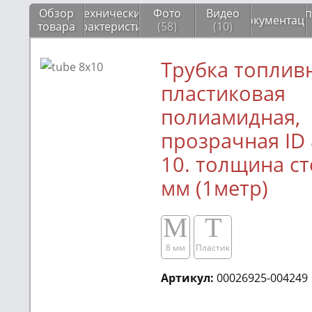
Обзор
Технические
Фото
Видео
Соп
Документаци
товара
характеристики
(58)
(10)
Трубка топлив
пластиковая
полиамидная,
прозрачная ID 
10. толщина ст
мм (1метр)
M
T
8 мм
Пластик
Артикул:
00026925-004249