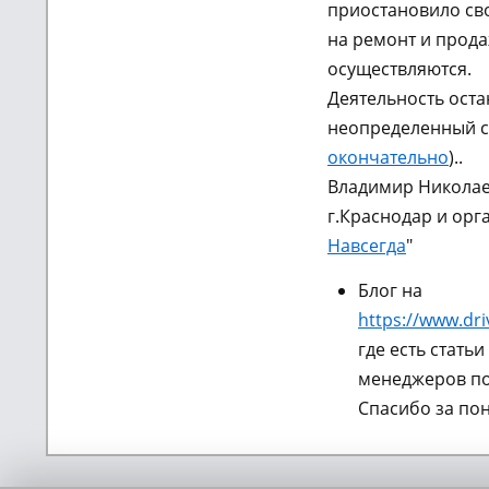
приостановило сво
на ремонт и прода
осуществляются.
Деятельность оста
неопределенный с
окончательно
)..
Владимир Николае
г.Краснодар и орг
Навсегда
"
Блог на
https://www.dri
где есть стать
менеджеров по
Спасибо за по