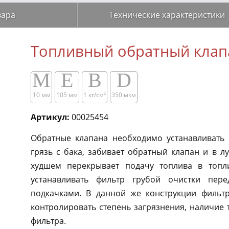
вара
Технические характеристики
Топливный обратный клап
M
E
B
D
10 мм
105 мм
1 кг/см²​​
350 мкм
Артикул:
00025454
Обратные клапана необходимо устанавливать 
грязь с бака, забивает обратный клапан и в л
худшем перекрывает подачу топлива в топл
устанавливать фильтр грубой очистки пе
подкачками. В данной же конструкции фильт
контролировать степень загрязнения, наличие т
фильтра.