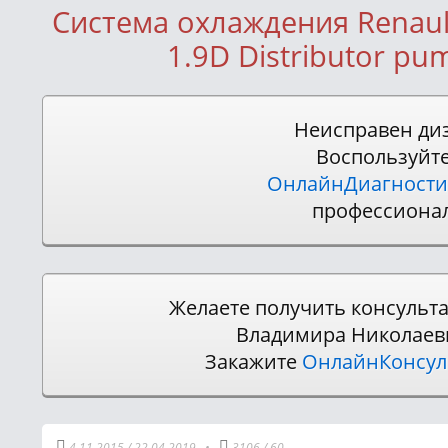
Система охлаждения Renaul
1.9D Distributor pu
Неисправен ди
Воспользуйт
ОнлайнДиагности
профессиона
Желаете получить консульт
Владимира Николаев
Закажите
ОнлайнКонсу
4.11.2015
/
22.04.2019
•
3106
/
60