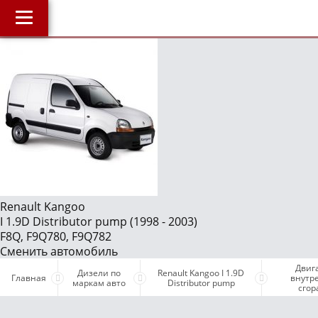
Главная
О компании
J
Наши услуги
Магазин
Библиотека
ОнлайнДиагностика Дизеля
ОнлайнКонсультация по Дизелю
Renault Kangoo
I 1.9D Distributor pump (1998 - 2003)
Дизели по маркам авто
F8Q, F9Q780, F9Q782
Бесплатные объявления
Сменить автомобиль
Двиг
Поддержка проекта и оплата услуг
Дизели по
Renault Kangoo I 1.9D
Главная
внутр
маркам авто
Distributor pump
сгор