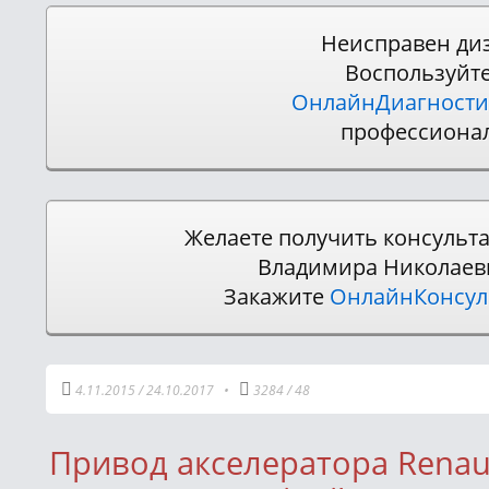
Неисправен ди
Воспользуйт
ОнлайнДиагности
профессиона
Желаете получить консульт
Владимира Николаев
Закажите
ОнлайнКонсу
4.11.2015
/
24.10.2017
•
3284
/
48
Привод акселератора Renaul