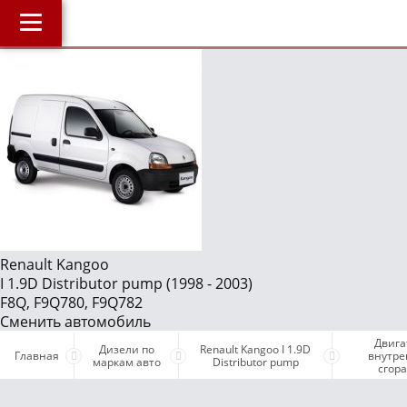
Главная
О компании
J
Наши услуги
Магазин
Библиотека
ОнлайнДиагностика Дизеля
ОнлайнКонсультация по Дизелю
Renault Kangoo
I 1.9D Distributor pump (1998 - 2003)
Дизели по маркам авто
F8Q, F9Q780, F9Q782
Бесплатные объявления
Сменить автомобиль
Двига
Поддержка проекта и оплата услуг
Дизели по
Renault Kangoo I 1.9D
Главная
внутре
маркам авто
Distributor pump
сгор