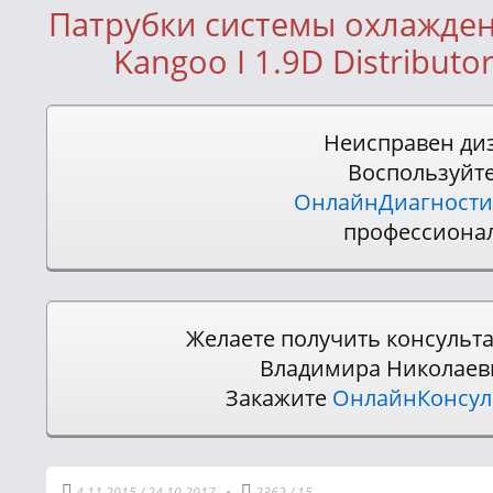
Патрубки системы охлажден
Kangoo I 1.9D Distribut
Неисправен ди
Воспользуйт
ОнлайнДиагности
профессиона
Желаете получить консульт
Владимира Николаев
Закажите
ОнлайнКонсу
4.11.2015
/
24.10.2017
•
2362
/
15