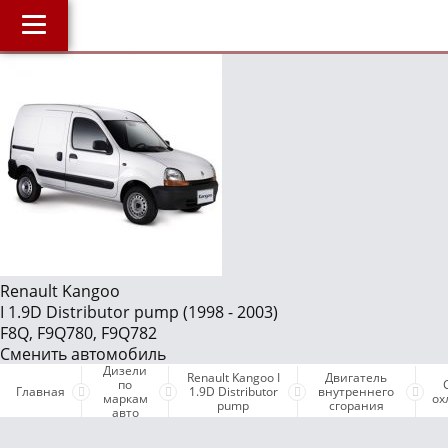
Главная
О компании
J
Наши услуги
Магазин
Библиотека
ОнлайнДиагностика Дизеля
ОнлайнКонсультация по Дизелю
Renault Kangoo
I 1.9D Distributor pump (1998 - 2003)
Дизели по маркам авто
F8Q, F9Q780, F9Q782
Бесплатные объявления
Сменить автомобиль
Дизели
Renault Kangoo I
Двигатель
Поддержка проекта и оплата услуг
по
Главная
1.9D Distributor
внутреннего
маркам
ох
pump
сгорания
авто