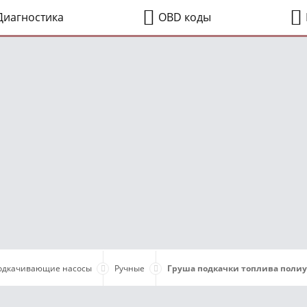
иагностика
OBD коды
одкачивающие насосы
Ручные
Груша подкачки топлива полиур