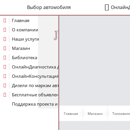
Выбор автомобиля
ОнлайнД
Главная
О компании
J
Наши услуги
Магазин
Библиотека
ОнлайнДиагностика Дизеля
ОнлайнКонсультация по Дизелю
Дизели по маркам авто
Бесплатные объявления
Поддержка проекта и оплата услуг
Главная
Магазин
Топливоп