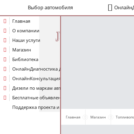
Выбор автомобиля
ОнлайнД
Главная
О компании
J
Наши услуги
Магазин
Библиотека
ОнлайнДиагностика Дизеля
ОнлайнКонсультация по Дизелю
Дизели по маркам авто
Бесплатные объявления
Поддержка проекта и оплата услуг
Главная
Магазин
Топливоп