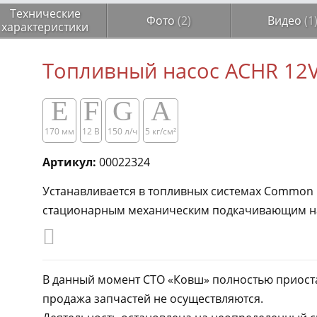
Технические
Фото
(2)
Видео
(1
характеристики
Топливный насос ACHR 12V
E
F
G
A
170 мм
12 В
150 л/ч
5 кг/см²​​
Артикул:
00022324
Устанавливается в топливных системах Common R
стационарным механическим подкачивающим на
В данный момент СТО «Ковш» полностью приоста
продажа запчастей не осуществляются.