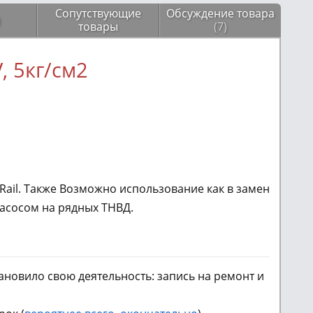
Сопутствующие
Обсуждение товара
)
товары
(7)
, 5кг/см2
ail. Также Возможно использование как в замен
сосом на рядных ТНВД.
новило свою деятельность: запись на ремонт и