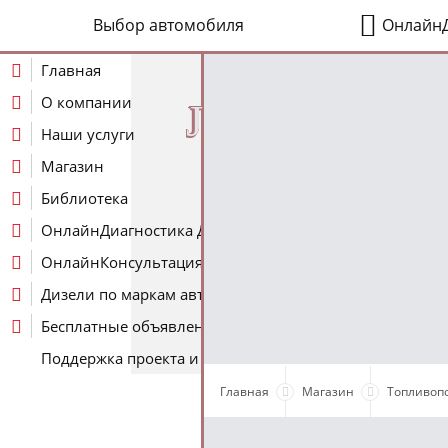
Выбор автомобиля
ОнлайнД
Главная
О компании
J
Наши услуги
Магазин
Библиотека
ОнлайнДиагностика Дизеля
ОнлайнКонсультация по Дизелю
Дизели по маркам авто
Бесплатные объявления
Поддержка проекта и оплата услуг
Главная
Магазин
Топливоп