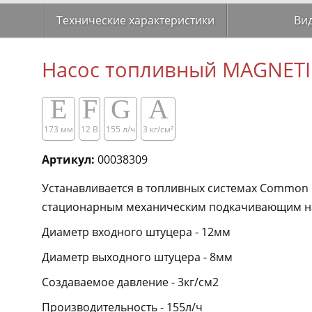
Технические характеристики
Ви
Насос топливный MAGNETI 
E
F
G
A
173 мм
12 В
155 л/ч
3 кг/см²​​
Артикул:
00038309
Устанавливается в топливных системах Common R
стационарным механическим подкачивающим на
Диаметр входного штуцера - 12мм
Диаметр выходного штуцера - 8мм
Создаваемое давление - 3кг/см2
Производительность - 155л/ч