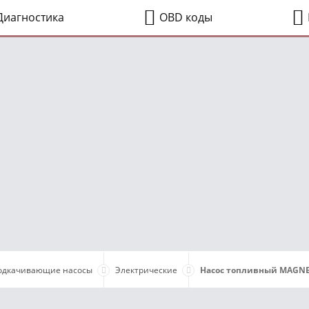
иагностика
OBD коды
одкачивающие насосы
Электрические
Насос топливный MAGNETI