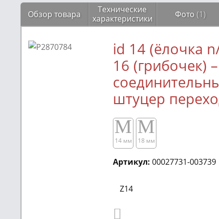
Технические
Обзор товара
Фото
(1)
характеристики
id 14 (ёлочка n/
16 (грибочек) –
соединительн
штуцер перех
M
M
14 мм
18 мм
Артикул:
00027731-003739
Z14