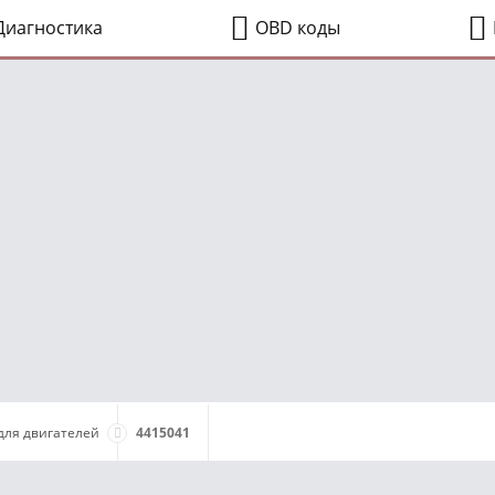
иагностика
OBD коды
для двигателей
4415041