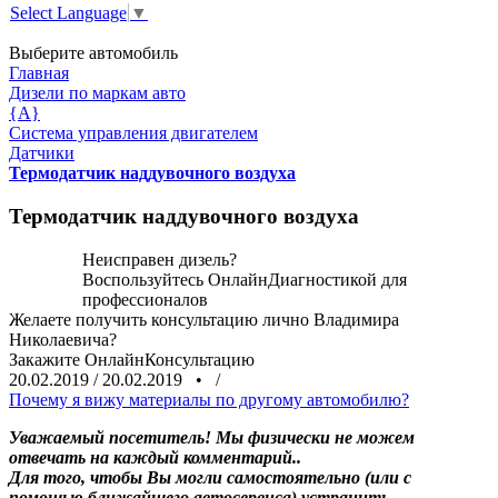
Select Language
▼
Выберите автомобиль
Главная
Дизели по маркам авто
{A}
Система управления двигателем
Датчики
Термодатчик наддувочного воздуха
Термодатчик наддувочного воздуха
Неисправен дизель?
Воспользуйтесь
ОнлайнДиагностикой
для
профессионалов
Желаете получить консультацию лично Владимира
Николаевича?
Закажите
ОнлайнКонсультацию
20.02.2019
/
20.02.2019
•
/
Почему я вижу материалы по другому автомобилю?
Уважаемый посетитель! Мы
физически не можем
отвечать на каждый комментарий.
.
Для того, чтобы Вы могли самостоятельно (или с
помощью ближайшего автосервиса) устранить