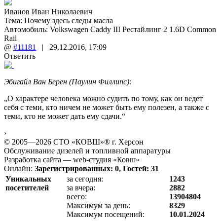
Иванов Иван Николаевич
Тема:
Почему здесь следы масла
Автомобиль: Volkswagen Caddy III Рестайлинг 2 1.6D Common
Rail
@
#11181
|
29.12.2016
,
17:09
Ответить
Эбигайл Ван Берен (Паулин Филлипс):
„О характере человека можно судить по тому, как он ведет
себя с теми, кто ничем не может быть ему полезен, а также с
теми, кто не может дать ему сдачи.“
›
© 2005—2026 СТО «КОВШ»® г. Херсон
Обслуживание дизелей и топливной аппаратуры
Разработка сайта — web-студия «Ковш»
Онлайн:
Зарегистрированных: 0, Гостей: 31
Уникальных
за сегодня:
1243
посетителей
за вчера:
2882
всего:
13904804
Максимум за день:
8329
Максимум посещений:
10.01.2024