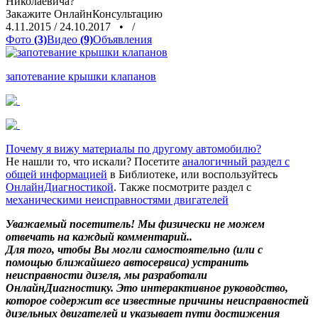
Николаевича?
Закажите
ОнлайнКонсультацию
4.11.2015
/
24.10.2017
•
/
Фото
(3)
Видео
(9)
Объявления
запотевание крышки клапанов
Почему я вижу материалы по другому автомобилю?
Не нашли то, что искали? Посетите
аналогичный раздел с
общей информацией
в Библиотеке, или воспользуйтесь
ОнлайнДиагностикой
. Также посмотрите раздел с
механическими неисправностями двигателей
Уважаемый посетитель! Мы
физически не можем
отвечать на каждый комментарий.
.
Для того, чтобы Вы могли самостоятельно (или с
помощью ближайшего автосервиса) устранить
неисправности дизеля, мы разработали
ОнлайнДиагностику. Это интерактивное руководство,
которое содержит все известные причины неисправностей
дизельных двигателей и указывает пути достижения