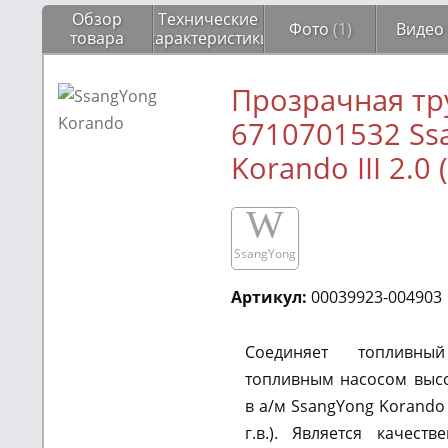
Обзор
Технические
Фото
(1)
Виде
товара
характеристики
Прозрачная тр
6710701532 Ss
Korando III 2.0 (
W
SsangYong
Артикул:
00039923-004903
Соединяет топливн
топливным насосом выс
в а/м SsangYong Korando 
г.в.). Является качест