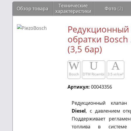
Технические
Обзор товара
Фото
(2)
характеристики
Редукционный
обратки Bоsch 
(3,5 бар)
W
U
A
Bosch
DTM Ricambi
3.5 кг/см²​​
Артикул:
00043356
Редукционный клапа
Diesel
, с давлением отк
Поддерживает регламен
топлива в системе