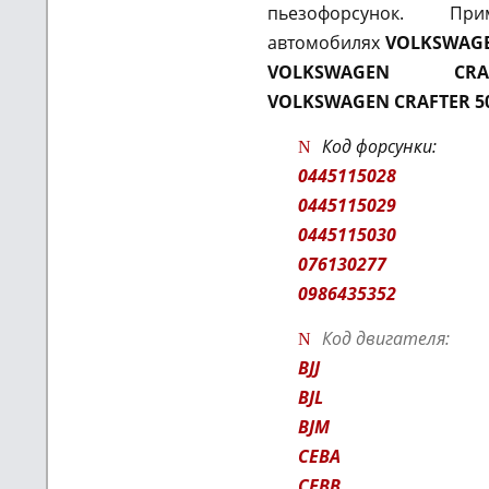
пьезофорсунок. Пр
автомобилях
VOLKSWAGE
VOLKSWAGEN CR
VOLKSWAGEN CRAFTER 5
Код форсунки:
0445115028
0445115029
0445115030
076130277
0986435352
Код двигателя:
BJJ
BJL
BJM
CEBA
CEBB