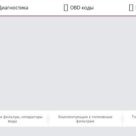
иагностика
OBD коды
е фильтры, сепараторы
Комплектующие к топливным
Т
воды
фильтрам