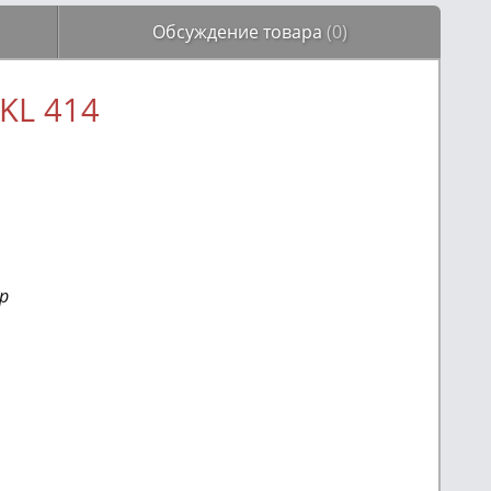
Обсуждение товара
(0)
KL 414
р