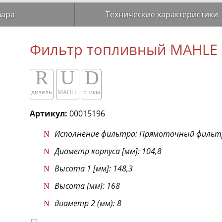
вара
Технические характеристики
Фильтр топливный MAHLE 
R
U
D
дизель
MAHLE
5 мкм
Артикул:
00015196
Исполнение фильтра: Прямоточный фильт
Диаметр корпуса [мм]: 104,8
Высота 1 [мм]: 148,3
Высота [мм]: 168
диаметр 2 (мм): 8