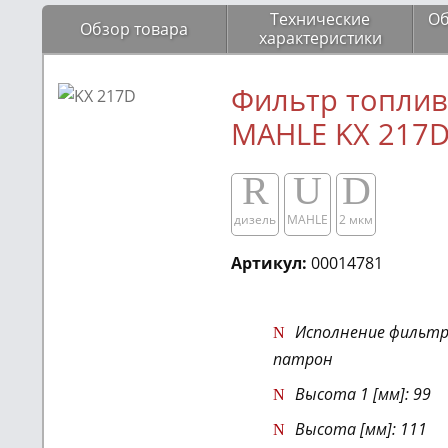
Технические
Об
Обзор товара
характеристики
Фильтр топли
MAHLE KX 217
R
U
D
дизель
MAHLE
2 мкм
Артикул:
00014781
Исполнение фильтр
патрон
Высота 1 [мм]: 99
Высота [мм]: 111