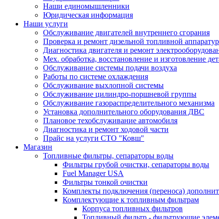
Наши единомышленники
Юридическая информация
Наши услуги
Обслуживание двигателей внутреннего сгорания
Проверка и ремонт дизельной топливной аппарату
Диагностика двигателя и ремонт электрооборудова
Мех. обработка, восстановление и изготовление де
Обслуживание системы подачи воздуха
Работы по системе охлаждения
Обслуживание выхлопной системы
Обслуживание цилиндро-поршневой группы
Обслуживание газораспределительного механизма
Установка дополнительного оборудования ДВС
Плановое техобслуживание автомобиля
Диагностика и ремонт ходовой части
Прайс на услуги СТО "Ковш"
Магазин
Топливные фильтры, сепараторы воды
Фильтры грубой очистки, сепараторы воды
Fuel Manager USA
Фильтры тонкой очистки
Комплекты подключения (переноса) дополни
Комплектующие к топливным фильтрам
Корпуса топливных фильтров
Топливный фильтр - фильтрующие элем