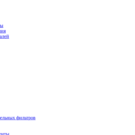
ры
ния
талей
тельных фильтров
енты