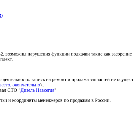
2)
32, возможны нарушения функции подкачки такие как засорение
плект.
еятельность: запись на ремонт и продажа запчастей не осущес
всего, окончательно
)..
овал СТО "
Дизель Навсегда
"
татьи и координвты менеджеров по продажам в России.