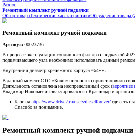
Разное
Ремонтный комплект ручной подкачки
Обзор товара
Технические характеристики
Обсуждение товара
(
Ремонтный комплект ручной подкачки
Артикул:
00023736
В процессе эксплуатации топливного фильтра с подкачкой 492
подкачивающего узла необходимо использовать данный ремком
Внутренний диаметр крепежного корпуса =64мм.
В данный момент СТО «Ковш» полностью приостановило свою д
Деятельность остановлена на неопределенный срок (
вероятнее 
Владимир Николаевич эвакуировался в г.Краснодар и организ
Блог на
https://www.drive2.ru/users/dieselforever/
где есть с
Спасибо за понимание.
Ремонтный комплект ручной подкачки