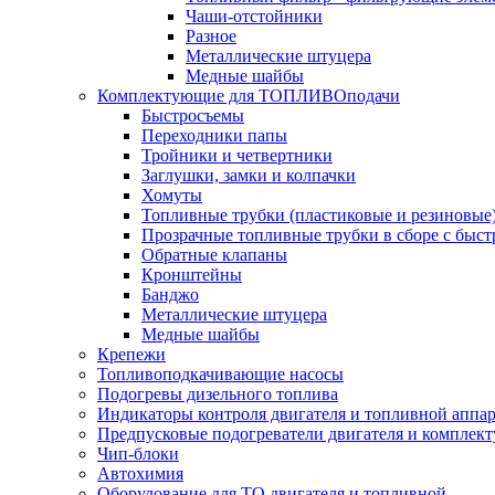
Чаши-отстойники
Разное
Металлические штуцера
Медные шайбы
Комплектующие для ТОПЛИВОподачи
Быстросъемы
Переходники папы
Тройники и четвертники
Заглушки, замки и колпачки
Хомуты
Топливные трубки (пластиковые и резиновые
Прозрачные топливные трубки в сборе с быс
Обратные клапаны
Кронштейны
Банджо
Металлические штуцера
Медные шайбы
Крепежи
Топливоподкачивающие насосы
Подогревы дизельного топлива
Индикаторы контроля двигателя и топливной аппа
Предпусковые подогреватели двигателя и комплек
Чип-блоки
Автохимия
Оборудование для ТО двигателя и топливной