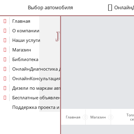
Выбор автомобиля
ОнлайнД
Главная
О компании
J
Наши услуги
Магазин
Библиотека
ОнлайнДиагностика Дизеля
ОнлайнКонсультация по Дизелю
Дизели по маркам авто
Бесплатные объявления
Поддержка проекта и оплата услуг
Топ
Главная
Магазин
с