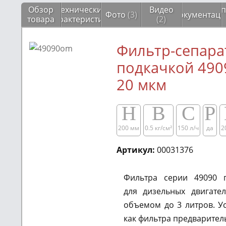
Обзор
Технические
Видео
Соп
Фото
(3)
Документаци
товара
характеристики
(2)
Фильтр-сепара
подкачкой 490
20 мкм
H
B
C
P
200 мм
0.5 кг/см²​​
150 л/ч
да
2
Артикул:
00031376
Фильтра серии 49090 
для дизельных двигате
объемом до 3 литров. У
как фильтра предварител