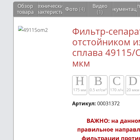
Обзор
Технические
Видео
Соп
Фото
(4)
Документаци
товара
характеристики
(1)
Фильтр-сепара
отстойником и
сплава 49115/
мкм
H
B
C
D
175 мм
0.5 кг/см²​​
170 л/ч
20 мкм
Артикул:
00031372
ВАЖНО: на данно
правильное
направл
фильтрации проти