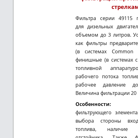
стрелка
Фильтра серии 49115 
для дизельных двигате
объемом до 3 литров. У
как фильтры предварит
(в системах Common R
финишные (в системах 
топливной аппаратуро
рабочего потока топли
рабочее давление до
Величина фильтрации 20 
Особенности:
деш
фильтрующего элемента
выбора стороны вхо
топлива, наличие а
отстойника. Также 