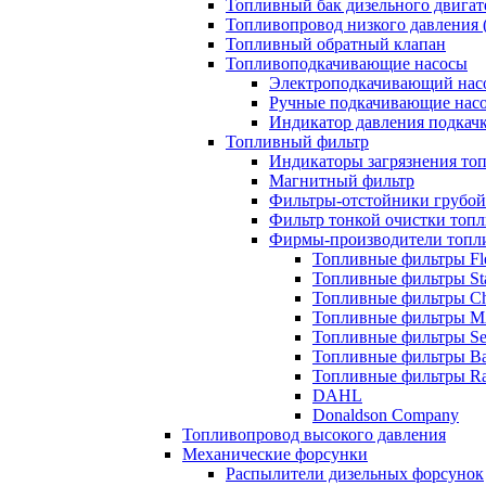
Топливный бак дизельного двигат
Топливопровод низкого давления
Топливный обратный клапан
Топливоподкачивающие насосы
Электроподкачивающий нас
Ручные подкачивающие нас
Индикатор давления подкач
Топливный фильтр
Индикаторы загрязнения то
Магнитный фильтр
Фильтры-отстойники грубой
Фильтр тонкой очистки топл
Фирмы-производители топл
Топливные фильтры Fle
Топливные фильтры St
Топливные фильтры C
Топливные фильтры 
Топливные фильтры Se
Топливные фильтры Bal
Топливные фильтры Rac
DAHL
Donaldson Company
Топливопровод высокого давления
Механические форсунки
Распылители дизельных форсунок