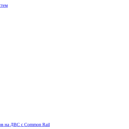
стем
ов на ДВС с Common Rail