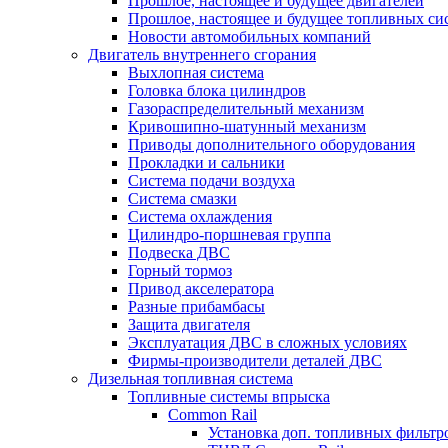
Прошлое, настоящее и будущее двигателей
Прошлое, настоящее и будущее топливных си
Новости автомобильных компаний
Двигатель внутреннего сгорания
Выхлопная система
Головка блока цилиндров
Газораспределительный механизм
Кривошипно-шатунный механизм
Приводы дополнительного оборудования
Прокладки и сальники
Система подачи воздуха
Система смазки
Система охлаждения
Цилиндро-поршневая группа
Подвеска ДВС
Горный тормоз
Привод акселератора
Разные прибамбасы
Защита двигателя
Эксплуатация ДВС в сложных условиях
Фирмы-производители деталей ДВС
Дизельная топливная система
Топливные системы впрыска
Common Rail
Установка доп. топливных фильтр