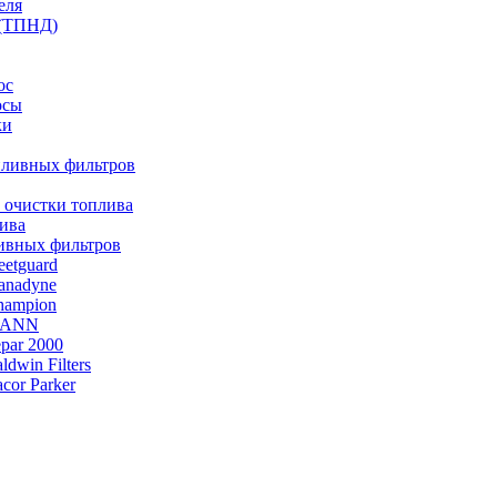
еля
 (ТПНД)
ос
осы
ки
пливных фильтров
 очистки топлива
ива
ивных фильтров
etguard
anadyne
hampion
MANN
par 2000
dwin Filters
or Parker