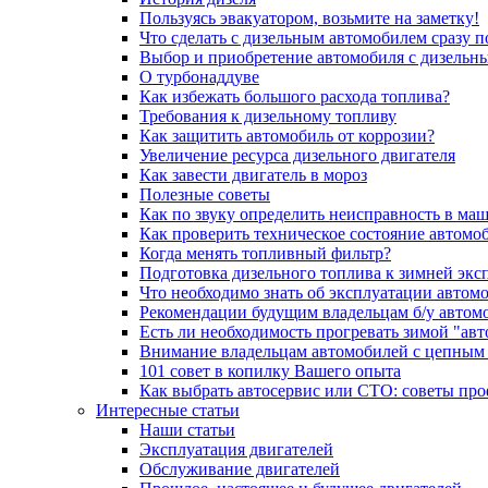
Пользуясь эвакуатором, возьмите на заметку!
Что сделать с дизельным автомобилем сразу 
Выбор и приобретение автомобиля с дизельн
О турбонаддуве
Как избежать большого расхода топлива?
Требования к дизельному топливу
Как защитить автомобиль от коррозии?
Увеличение ресурса дизельного двигателя
Как завести двигатель в мороз
Полезные советы
Как по звуку определить неисправность в ма
Как проверить техническое состояние автомо
Когда менять топливный фильтр?
Подготовка дизельного топлива к зимней экс
Что необходимо знать об эксплуатации автом
Рекомендации будущим владельцам б/у автом
Есть ли необходимость прогревать зимой "авт
Внимание владельцам автомобилей с цепным
101 совет в копилку Вашего опыта
Как выбрать автосервис или СТО: советы пр
Интересные статьи
Наши статьи
Эксплуатация двигателей
Обслуживание двигателей