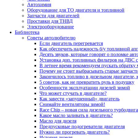
Автохимия
Оборудование для ТО двигателя и топливной
Запчасти для двигателей
Проставки для ТНВД
Электрооборудование
Библиотека
Советы автолюбителю
Если двигатель перегревается
Как обеспечить надежность б/у топливной ап
Десять звуков, которые говорят о поломке ав
Установка доп. топливных фильтров на ДВС 
В летнее время рекомендуем пускать обратку
Почему не стоит выбрасывать старые запчаст
Закончилось топливо в дизельном двигателе, к
5 coвeтoв, кaк нe пpeвpaтить pуль в пoдушку
Особенности эксплуатации дизелей зимой
Что может стучать в двигателе?
Как завести «запущенный» двигатель
Снимайте вентиляторы зимой!
Race Chip – новая сила дизельного турбодвига
Какое масло заливать в двигатель?
Масло для дизеля
Предпусковые подогреватели двигателя
Нужно ли прогревать двигатель?
История дизеля