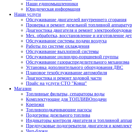
Наши единомышленники
Юридическая информация
Наши услуги
Обслуживание двигателей внутреннего сгорания
Проверка и ремонт дизельной топливной аппарату
Диагностика двигателя и ремонт электрооборудова
Мех. обработка, восстановление и изготовление де
Обслуживание системы подачи воздуха
Работы по системе охлаждения
Обслуживание выхлопной системы
Обслуживание цилиндро-поршневой группы
Обслуживание газораспределительного механизма
Установка дополнительного оборудования ДВС
Плановое техобслуживание автомобиля
Диагностика и ремонт ходовой части
Прайс на услуги СТО "Ковш"
Магазин
Топливные фильтры, сепараторы воды
Комплектующие для ТОПЛИВОподачи
Крепежи
Топливоподкачивающие насосы
Подогревы дизельного топлива
Индикаторы контроля двигателя и топливной аппа
Предпусковые подогреватели двигателя и комплек
Чип-блоки