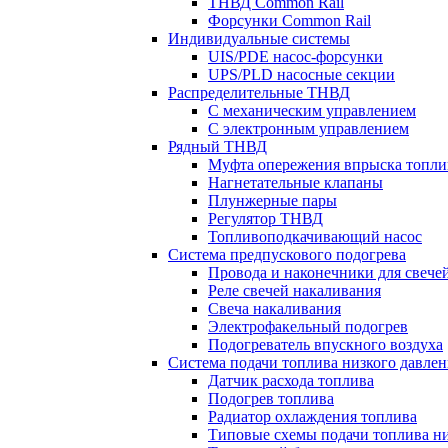
ТНВД Common Rail
Форсунки Common Rail
Индивидуальные системы
UIS/PDE насос-форсунки
UPS/PLD насосные секции
Распределительные ТНВД
С механическим управлением
С электронным управлением
Рядный ТНВД
Муфта опережения впрыска топли
Нагнетательные клапаны
Плунжерные пары
Регулятор ТНВД
Топливоподкачивающий насос
Система предпускового подогрева
Провода и наконечники для свече
Реле свечей накаливания
Свеча накаливания
Электрофакельный подогрев
Подогреватель впускного воздуха
Система подачи топлива низкого давлен
Датчик расхода топлива
Подогрев топлива
Радиатор охлаждения топлива
Типовые схемы подачи топлива ни