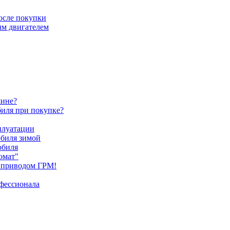
после покупки
ым двигателем
шине?
биля при покупке?
плуатации
обиля зимой
обиля
омат"
 приводом ГРМ!
офессионала