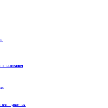
ва
й накаливания
ия
зкого давления