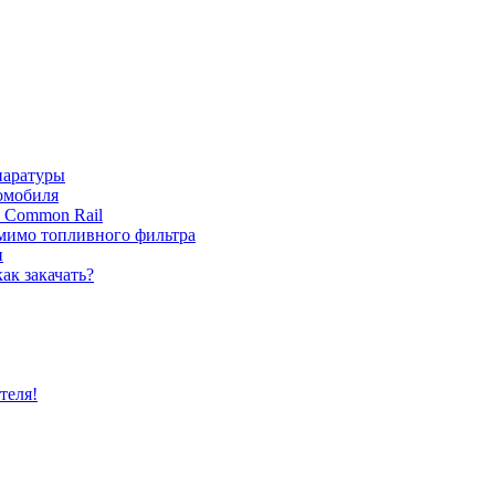
паратуры
томобиля
с Common Rail
 мимо топливного фильтра
и
ак закачать?
теля!