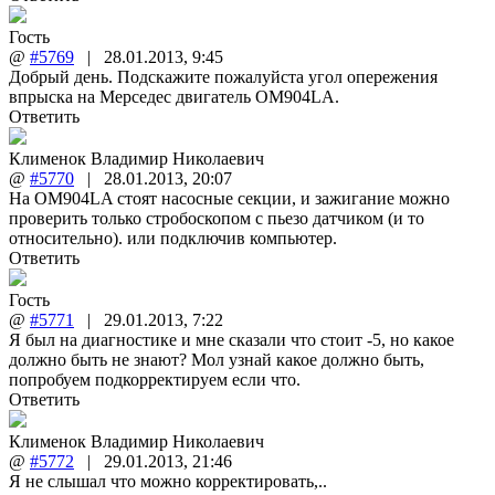
Гость
@
#5769
|
28.01.2013
,
9:45
Добрый день. Подскажите пожалуйста угол опережения
впрыска на Мерседес двигатель OM904LA.
Ответить
Клименок Владимир Николаевич
@
#5770
|
28.01.2013
,
20:07
На OM904LA стоят насосные секции, и зажигание можно
проверить только стробоскопом с пьезо датчиком (и то
относительно). или подключив компьютер.
Ответить
Гость
@
#5771
|
29.01.2013
,
7:22
Я был на диагностике и мне сказали что стоит -5, но какое
должно быть не знают? Мол узнай какое должно быть,
попробуем подкорректируем если что.
Ответить
Клименок Владимир Николаевич
@
#5772
|
29.01.2013
,
21:46
Я не слышал что можно корректировать,..