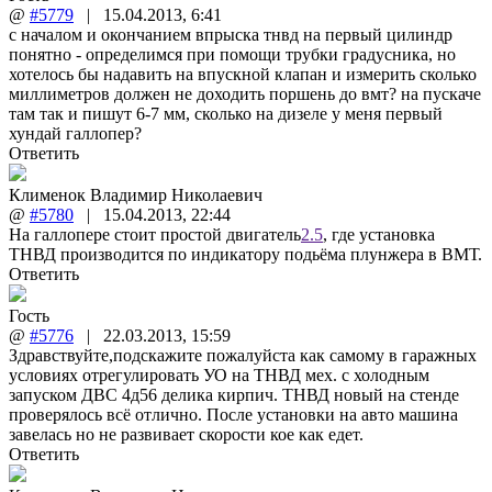
@
#5779
|
15.04.2013
,
6:41
с началом и окончанием впрыска тнвд на первый цилиндр
понятно - определимся при помощи трубки градусника, но
хотелось бы надавить на впускной клапан и измерить сколько
миллиметров должен не доходить поршень до вмт? на пускаче
там так и пишут 6-7 мм, сколько на дизеле у меня первый
хундай галлопер?
Ответить
Клименок Владимир Николаевич
@
#5780
|
15.04.2013
,
22:44
На галлопере стоит простой двигатель
2.5
, где установка
ТНВД производится по индикатору подьёма плунжера в ВМТ.
Ответить
Гость
@
#5776
|
22.03.2013
,
15:59
Здравствуйте,подскажите пожалуйста как самому в гаражных
условиях отрегулировать УО на ТНВД мех. с холодным
запуском ДВС 4д56 делика кирпич. ТНВД новый на стенде
проверялось всё отлично. После установки на авто машина
завелась но не развивает скорости кое как едет.
Ответить