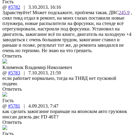
Гость
@
#5782
|
3.10.2013
,
16:16
Здравствуйте! Может подскажите, проблема такая, ДВС
245.9
,
снял тнвд отдал в ремонт, на моих глазах поставили новые
плунжера, новые распылители на форсунки, на стенде всё
отрегулировали, настроили под форсунки. Установил на
двигатель, зажигание всё по книге, двигатель на холодную +4
заводиться с очень большим трудом, зажигание ставил и
раньше и позже, результат тот же, до ремонта заводился не
очень но терпимо. Не знаю на что грешить.
Ответить
Клименок Владимир Николаевич
@
#5783
|
7.10.2013
,
21:59
если работает нормально, тогда на ТНВД нет пусковой
подачи.
Ответить
Гость
@
#5781
|
4.09.2013
,
7:47
как сделать зажигание пораньше на японском авто грузовик
ниссан дизель двс FD 46T?
Ответить
Гость