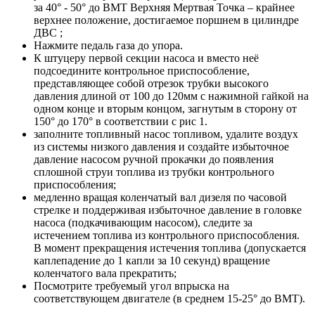
за 40° - 50° до
ВМТ
Верхняя Мертвая Точка – крайнее
верхнее положение, достигаемое поршнем в цилиндре
ДВС
;
Нажмите педаль газа до упора.
К штуцеру первой секции насоса и вместо неё
подсоедините контрольное приспособление,
представляющее собой отре­зок трубки высокого
давления длиной от 100 до 120мм с нажимной гайкой на
одном кон­це и вторым концом, загнутым в сторону от
150° до 170° в соответствии с рис 1.
заполните топливный насос топливом, удалите воздух
из системы низкого давления и создайте избыточное
давление насосом ручной прокачки до появления
сплошной струи топлива из трубки контрольного
приспособления;
медленно вращая коленчатый вал дизеля по часовой
стрелке и поддерживая избыточное давление в головке
насоса (подкачивающим насосом), следите за
истечением топлива из контрольного приспособления.
В момент прекращения истечения топлива (допускается
каплепадение до 1 капли за 10 секунд) вращение
коленчатого вала прекратить;
Посмотрите требуемый угол впрыска на
соответствующем двигателе (в среднем 15-25° до ВМТ).