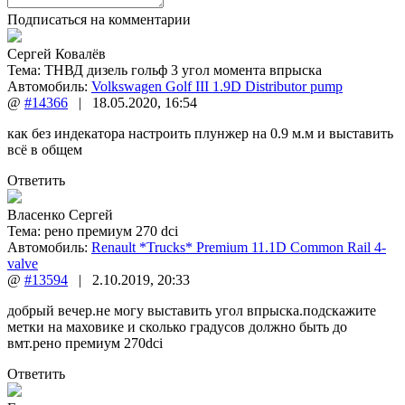
Подписаться на комментарии
Сергей Ковалёв
Тема:
ТНВД дизель гольф 3 угол момента впрыска
Автомобиль:
Volkswagen Golf III 1.9D Distributor pump
@
#14366
|
18.05.2020
,
16:54
как без индекатора настроить плунжер на 0.9 м.м и выставить
всё в общем
Ответить
Власенко Сергей
Тема:
рено премиум 270 dci
Автомобиль:
Renault *Trucks* Premium 11.1D Common Rail 4-
valve
@
#13594
|
2.10.2019
,
20:33
добрый вечер.не могу выставить угол впрыска.подскажите
метки на маховике и сколько градусов должно быть до
вмт.рено премиум 270dci
Ответить