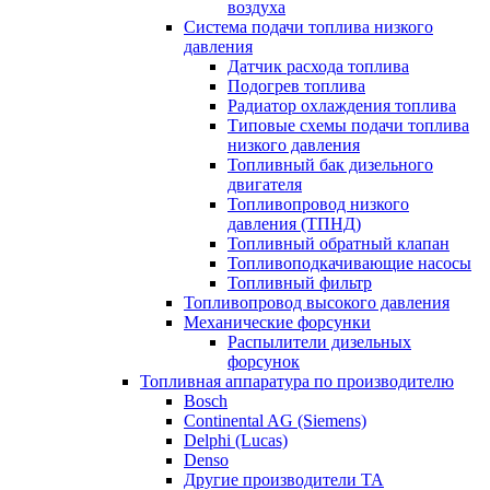
воздуха
Система подачи топлива низкого
давления
Датчик расхода топлива
Подогрев топлива
Радиатор охлаждения топлива
Типовые схемы подачи топлива
низкого давления
Топливный бак дизельного
двигателя
Топливопровод низкого
давления (ТПНД)
Топливный обратный клапан
Топливоподкачивающие насосы
Топливный фильтр
Топливопровод высокого давления
Механические форсунки
Распылители дизельных
форсунок
Топливная аппаратура по производителю
Bosch
Continental AG (Siemens)
Delphi (Lucas)
Denso
Другие производители ТА