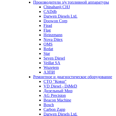
Производители з/ч топливной аппаратуры
Chinahanji CHJ
CADdb
Darwen Diesels Ltd.
Doowon Corp
Firad
Flag
Heinzmann
Nova Ditex
OMS
Redat
Star
Seven Diesel
Veillat SA
Wuzetem
АЗПИ
Ремонтное и диагностическое оборудование
СТО "Ковш"
VD Diesel - DiMeD
Дизельный Мир
AG Precision
Beacon Machine
Bosch
Carbon Zapp
Darwen Diesels Ltd.