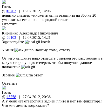
Гость
@
#5762
|
15.07.2012
,
14:06
понятно диаметр умножить на пи разделить на 360 на 20
умножить а если шкив не родной стоит
Ответить
Кириенко Александр Николаевич
@
#9103
|
12.07.2015
,
14:21
Здравствуйте
kovsh.
У меня
по Вашему этому ответу.
От чего на шкиве надо отмерять рулеткой это расстояние и в
какую сторону надо измерять что бы получить данное
положение
.
Заранее
за ответ.
Ответить
Гость
@
#5758
|
27.04.2012
,
20:36
А у меня нет отверстия в задней плите и нет там фиксатора!
Что мне делать подскажите?