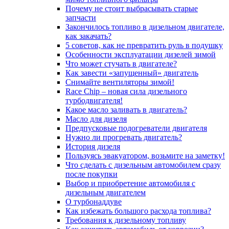
Почему не стоит выбрасывать старые
запчасти
Закончилось топливо в дизельном двигателе,
как закачать?
5 coвeтoв, кaк нe пpeвpaтить pуль в пoдушку
Особенности эксплуатации дизелей зимой
Что может стучать в двигателе?
Как завести «запущенный» двигатель
Снимайте вентиляторы зимой!
Race Chip – новая сила дизельного
турбодвигателя!
Какое масло заливать в двигатель?
Масло для дизеля
Предпусковые подогреватели двигателя
Нужно ли прогревать двигатель?
История дизеля
Пользуясь эвакуатором, возьмите на заметку!
Что сделать с дизельным автомобилем сразу
после покупки
Выбор и приобретение автомобиля с
дизельным двигателем
О турбонаддуве
Как избежать большого расхода топлива?
Требования к дизельному топливу