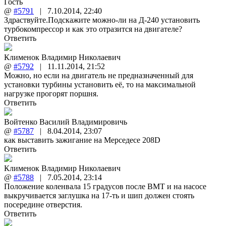
Гость
@
#5791
|
7.10.2014
,
22:40
Здраствуйте.Подскажите можно-ли на Д-240 установить
турбокомпрессор и как это отразится на двигателе?
Ответить
Клименок Владимир Николаевич
@
#5792
|
11.11.2014
,
21:52
Можно, но если на двигатель не предназначенный для
установки турбины установить её, то на максимальной
нагрузке прогорят поршня.
Ответить
Войтенко Василий Владимировичь
@
#5787
|
8.04.2014
,
23:07
как выставить зажигание на Мерседесе 208D
Ответить
Клименок Владимир Николаевич
@
#5788
|
7.05.2014
,
23:14
Положение коленвала 15 градусов после ВМТ и на насосе
выкручивается заглушка на 17-ть и шип должен стоять
посередине отверстия.
Ответить