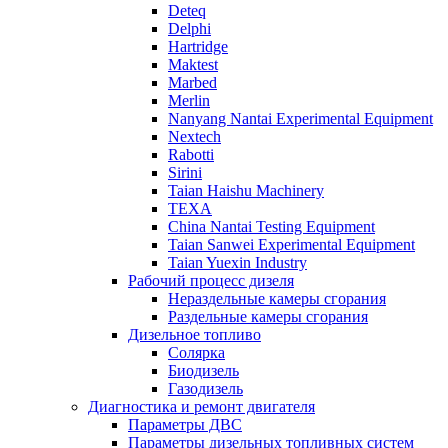
Deteq
Delphi
Hartridge
Maktest
Marbed
Merlin
Nanyang Nantai Experimental Equipment
Nextech
Rabotti
Sirini
Taian Haishu Machinery
TEXA
China Nantai Testing Equipment
Taian Sanwei Experimental Equipment
Taian Yuexin Industry
Рабочий процесс дизеля
Нераздельные камеры сгорания
Раздельные камеры сгорания
Дизельное топливо
Солярка
Биодизель
Газодизель
Диагностика и ремонт двигателя
Параметры ДВС
Параметры дизельных топливных систем