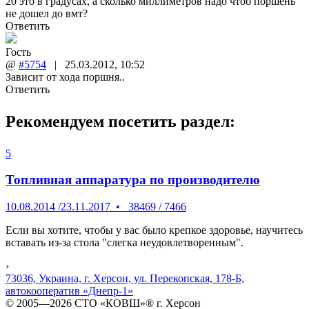
20 это в градусах, а сколько миллиметров надо чтоб поршень
не дошел до вмт?
Ответить
Гость
@
#5754
|
25.03.2012
,
10:52
Зависит от хода поршня..
Ответить
Рекомендуем посетить раздел:
5
Топливная аппаратура по производителю
10.08.2014
/
23.11.2017
•
38469
/
7466
Если вы хотите, чтобы у вас было крепкое здоровье, научитесь
вставать из-за стола "слегка неудовлетворенным".
›
73036, Украина, г. Херсон, ул. Перекопская, 178-Б,
автокооператив «Днепр-1»
© 2005—2026 СТО «КОВШ»® г. Херсон