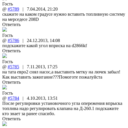
Гость
@
#5789
|
7.04.2014
,
21:20
скажите на каком градусе нужно вставить топливную систему
на мерседесе 208D
Ответить
Гость
@
#5786
|
24.12.2013
,
14:08
подскажите какой угол вприска на d2866kf
Ответить
Гость
@
#5785
|
7.11.2013
,
17:25
на тата евро2 снял насос,а выставить метку на лючек забыл!
Как выставить зажигание???Помоготе пожалуйста
Ответить
Гость
@
#5784
|
4.10.2013
,
13:51
После регулировки установочного угла опережения впрыска
топлива надо регулировать клапана на Д-260.1 подскажите
кто знает за ранее спасибо.
Ответить