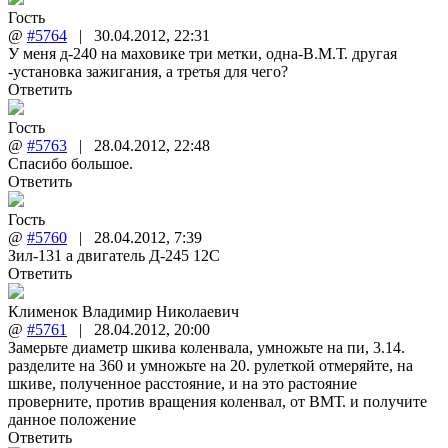
Гость
@
#5764
|
30.04.2012
,
22:31
У меня д-240 на маховике три метки, одна-В.М.Т. другая
-установка зажигания, а третья для чего?
Ответить
Гость
@
#5763
|
28.04.2012
,
22:48
Спасибо большое.
Ответить
Гость
@
#5760
|
28.04.2012
,
7:39
Зил-131 а двигатель Д-245 12С
Ответить
Клименок Владимир Николаевич
@
#5761
|
28.04.2012
,
20:00
Замерьте диаметр шкива коленвала, умножьте на пи, 3.14.
разделите на 360 и умножьте на 20. рулеткой отмеряйте, на
шкиве, полученное расстояние, и на это растояние
проверните, против вращения коленвал, от ВМТ. и получите
данное положение
Ответить