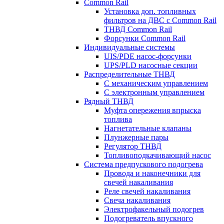
Common Rail
Установка доп. топливных
фильтров на ДВС с Common Rail
ТНВД Common Rail
Форсунки Common Rail
Индивидуальные системы
UIS/PDE насос-форсунки
UPS/PLD насосные секции
Распределительные ТНВД
С механическим управлением
С электронным управлением
Рядный ТНВД
Муфта опережения впрыска
топлива
Нагнетательные клапаны
Плунжерные пары
Регулятор ТНВД
Топливоподкачивающий насос
Система предпускового подогрева
Провода и наконечники для
свечей накаливания
Реле свечей накаливания
Свеча накаливания
Электрофакельный подогрев
Подогреватель впускного