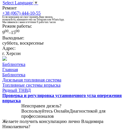
Select Language
▼
Ремонт
+38 (067) 444-10-55
Если менеджер не смог принять Ваш звонок,
пожалуйста, напишите ему на Telegram или WhatsApp.
Мы свяжемся с вами в течение 9 рабочих часов
Режим работы:
00
00
9
–15
Выходные:
суббота, воскресенье
Адрес:
г. Херсон
Библиотека
Главная
Библиотека
Дизельная топливная система
Топливные системы впрыска
Рядный ТНВД
Проверка и регулировка установочного угла опережения
впрыска
Неисправен дизель?
Воспользуйтесь
ОнлайнДиагностикой
для
профессионалов
Желаете получить консультацию лично Владимира
Николаевича?