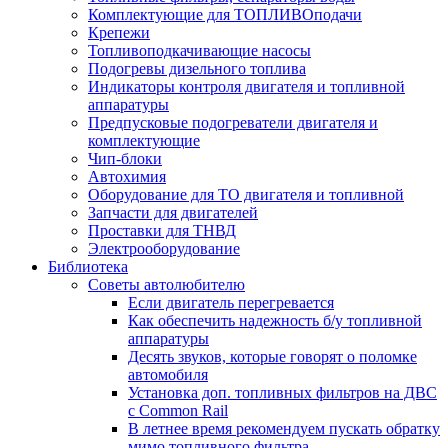
Комплектующие для ТОПЛИВОподачи
Крепежи
Топливоподкачивающие насосы
Подогревы дизельного топлива
Индикаторы контроля двигателя и топливной
аппаратуры
Предпусковые подогреватели двигателя и
комплектующие
Чип-блоки
Автохимия
Оборудование для ТО двигателя и топливной
Запчасти для двигателей
Проставки для ТНВД
Электрооборудование
Библиотека
Советы автолюбителю
Если двигатель перегревается
Как обеспечить надежность б/у топливной
аппаратуры
Десять звуков, которые говорят о поломке
автомобиля
Установка доп. топливных фильтров на ДВС
с Common Rail
В летнее время рекомендуем пускать обратку
мимо топливного фильтра