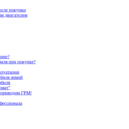
после покупки
ым двигателем
шине?
биля при покупке?
плуатации
обиля зимой
обиля
омат"
 приводом ГРМ!
офессионала