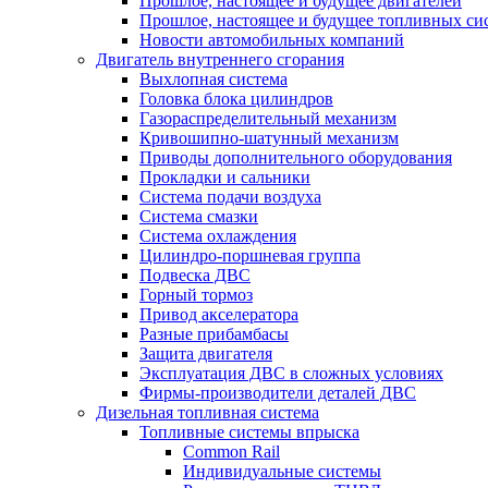
Прошлое, настоящее и будущее двигателей
Прошлое, настоящее и будущее топливных си
Новости автомобильных компаний
Двигатель внутреннего сгорания
Выхлопная система
Головка блока цилиндров
Газораспределительный механизм
Кривошипно-шатунный механизм
Приводы дополнительного оборудования
Прокладки и сальники
Система подачи воздуха
Система смазки
Система охлаждения
Цилиндро-поршневая группа
Подвеска ДВС
Горный тормоз
Привод акселератора
Разные прибамбасы
Защита двигателя
Эксплуатация ДВС в сложных условиях
Фирмы-производители деталей ДВС
Дизельная топливная система
Топливные системы впрыска
Common Rail
Индивидуальные системы