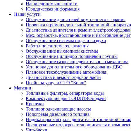
Наши единомышленники
Юридическая информация
Наши услуги
Обслуживание двигателей внутреннего сгорания
Проверка и ремонт дизельной топливной аппарату
Диагностика двигателя и ремонт электрооборудова
Мех. обработка, восстановление и изготовление де
Обслуживание системы подачи воздуха
Работы по системе охлаждения
Обслуживание выхлопной системы
Обслуживание цилиндро-поршневой группы
Обслуживание газораспределительного механизма
Установка дополнительного оборудования ДВС
Плановое техобслуживание автомобиля
Диагностика и ремонт ходовой части
Прайс на услуги СТО "Ковш"
Магазин
Топливные фильтры, сепараторы воды
Комплектующие для ТОПЛИВОподачи
Крепежи
Топливоподкачивающие насосы
Подогревы дизельного топлива
Индикаторы контроля двигателя и топливной аппа
Предпусковые подогреватели двигателя и комплек
Чип-блоки