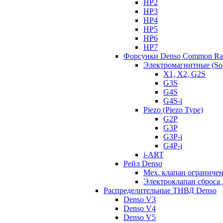
HP2
HP3
HP4
HP5
HP6
HP7
Форсунки Denso Common Rai
Электромагнитные (Sol
X1, X2, G2S
G3S
G4S
G4S-i
Piezo (Piezo Type)
G2P
G3P
G3P-i
G4P-i
i-ART
Рейл Denso
Мех. клапан ограничен
Электроклапан сброса 
Распределительные ТНВД Denso
Denso V3
Denso V4
Denso V5