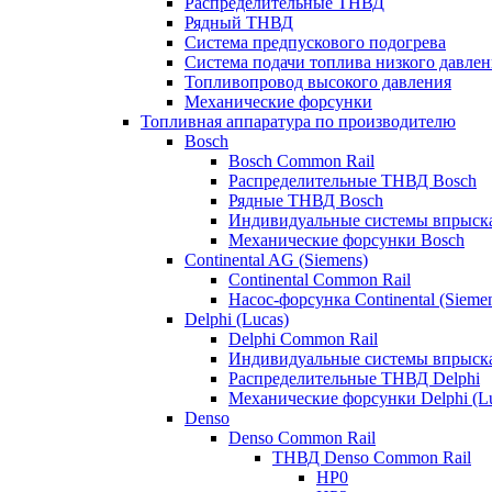
Распределительные ТНВД
Рядный ТНВД
Система предпускового подогрева
Система подачи топлива низкого давлен
Топливопровод высокого давления
Механические форсунки
Топливная аппаратура по производителю
Bosch
Bosch Common Rail
Распределительные ТНВД Bosch
Рядные ТНВД Bosch
Индивидуальные системы впрыска
Механические форсунки Bosch
Continental AG (Siemens)
Continental Common Rail
Насос-форсунка Continental (Sieme
Delphi (Lucas)
Delphi Common Rail
Индивидуальные системы впрыска
Распределительные ТНВД Delphi
Механические форсунки Delphi (Lu
Denso
Denso Common Rail
ТНВД Denso Common Rail
HP0