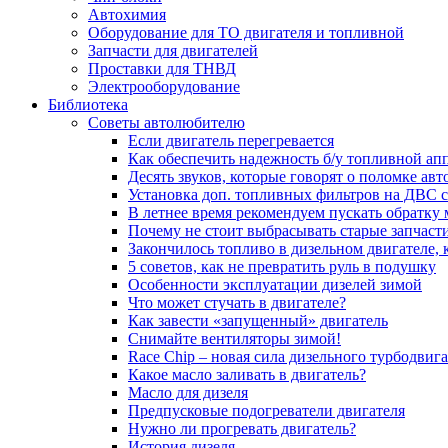
Автохимия
Оборудование для ТО двигателя и топливной
Запчасти для двигателей
Проставки для ТНВД
Электрооборудование
Библиотека
Советы автолюбителю
Если двигатель перегревается
Как обеспечить надежность б/у топливной ап
Десять звуков, которые говорят о поломке ав
Установка доп. топливных фильтров на ДВС 
В летнее время рекомендуем пускать обратку
Почему не стоит выбрасывать старые запчаст
Закончилось топливо в дизельном двигателе, к
5 coвeтoв, кaк нe пpeвpaтить pуль в пoдушку
Особенности эксплуатации дизелей зимой
Что может стучать в двигателе?
Как завести «запущенный» двигатель
Снимайте вентиляторы зимой!
Race Chip – новая сила дизельного турбодвига
Какое масло заливать в двигатель?
Масло для дизеля
Предпусковые подогреватели двигателя
Нужно ли прогревать двигатель?
История дизеля