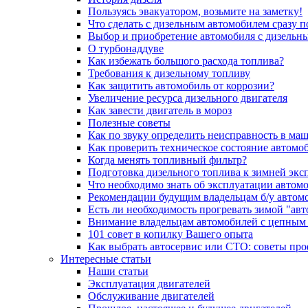
Пользуясь эвакуатором, возьмите на заметку!
Что сделать с дизельным автомобилем сразу 
Выбор и приобретение автомобиля с дизельн
О турбонаддуве
Как избежать большого расхода топлива?
Требования к дизельному топливу
Как защитить автомобиль от коррозии?
Увеличение ресурса дизельного двигателя
Как завести двигатель в мороз
Полезные советы
Как по звуку определить неисправность в ма
Как проверить техническое состояние автомо
Когда менять топливный фильтр?
Подготовка дизельного топлива к зимней экс
Что необходимо знать об эксплуатации автом
Рекомендации будущим владельцам б/у автом
Есть ли необходимость прогревать зимой "авт
Внимание владельцам автомобилей с цепным
101 совет в копилку Вашего опыта
Как выбрать автосервис или СТО: советы пр
Интересные статьи
Наши статьи
Эксплуатация двигателей
Обслуживание двигателей