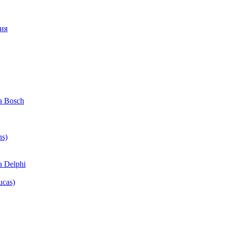
ия
 Bosch
ns)
 Delphi
cas)