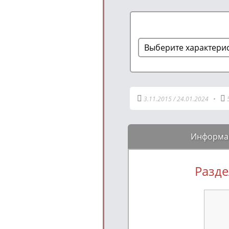
3.11.2015
/
24.01.2024
•
Информа
Разде