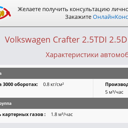
Желаете получить консультацию личн
Закажите
ОнлайнКонс
Volkswagen Crafter 2.5TDI 2.5
Характеристики автомо
а
 3000 оборотах:
0.8
кг/см²
Производ
5
м³/час
руппа
 картерных газов :
1.8
м³/час