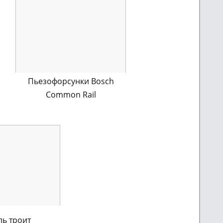
Пьезофорсунки Bosch
Common Rail
ль троит