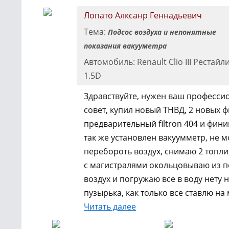
(обратки).
Лопато Алксанр Геннадьевич
Тема:
Подсос воздуха и непонятные
показания вакууметра
Автомобиль: Renault Clio III Рестайл
1.5D
Здравствуйте, нужен ваш професс
совет, купил новый ТНВД, 2 новых 
предварительный filtron 404 и фини
так же установлен вакуумметр, не м
перебороть воздух, снимаю 2 топл
с магистралями окольцовываю из 
воздух и погружаю все в воду нету 
пузырька, как только все ставлю на 
Читать далее