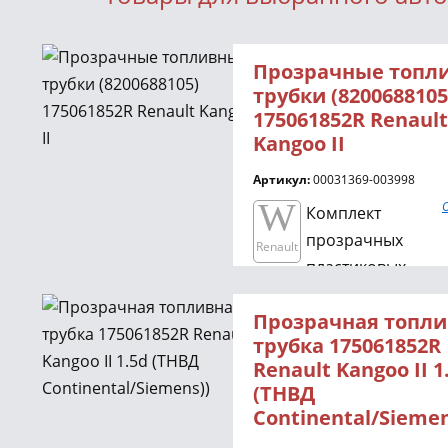
Прозрачные топл
трубки (8200688105
175061852R Renault
Kangoo II
Артикул:
00031369-003998
W
Комплект
прозрачных
Renault
пластиковых
трубок для
Прозрачная топл
подключения обратки
трубка 175061852R
(
Continental Siemens
),
Renault Kangoo II 1
а также от фильтра к
(ТНВД
топливному насосу.
Continental/Siemen
Позволяет