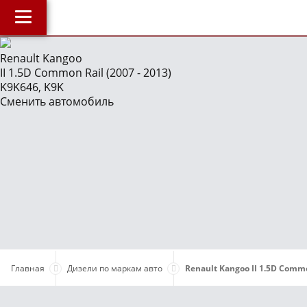
Главная
Renault Kangoo
II 1.5D Common Rail (2007 - 2013)
О компании
J
K9K646, K9K
Наши услуги
Сменить автомобиль
Магазин
Библиотека
ОнлайнДиагностика Дизеля
ОнлайнКонсультация по Дизелю
Дизели по маркам авто
Бесплатные объявления
Поддержка проекта и оплата услуг
Главная
Дизели по маркам авто
Renault Kangoo II 1.5D Comm