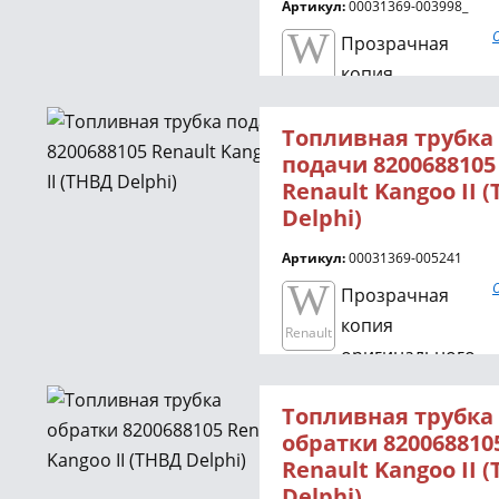
контролировать
Артикул:
00031369-003998_
W
наличие подсоса
Прозрачная
воздуха.
копия
Renault
оригинального
175061852R
Топливная трубка
подачи 8200688105
топливопровода,
Renault Kangoo II 
которая заменяет
Delphi)
штатный в автомобиле
Renault Kangoo II 1.5
с
Артикул:
00031369-005241
топливной
W
Прозрачная
аппаратурой SIEMENS и
копия
Renault
позволяет
оригинального
диагностировать
8200688105
негерметичность
Топливная трубка
топливопровода,
системы подачи.
обратки 820068810
которая заменяет
Renault Kangoo II 
штатный в автомобиле
Delphi)