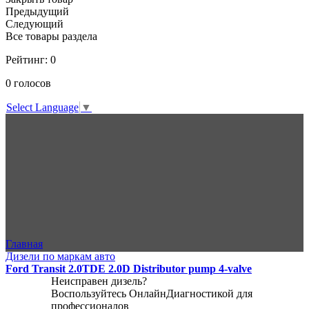
Предыдущий
Следующий
Все товары раздела
Рейтинг:
0
0
голосов
Select Language
▼
Главная
Дизели по маркам авто
Ford Transit 2.0TDE 2.0D Distributor pump 4-valve
Неисправен дизель?
Воспользуйтесь
ОнлайнДиагностикой
для
профессионалов