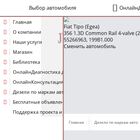
Выбор автомобиля
ОнлайнД
Главная
Fiat Tipo (Egea)
О компании
356 1.3D Common Rail 4-valve (201
J
55266963, 199B1.000
Наши услуги
Сменить автомобиль
Магазин
Библиотека
ОнлайнДиагностика Дизеля
ОнлайнКонсультация по Дизелю
Дизели по маркам авто
Бесплатные объявления
Поддержка проекта и оплата услуг
Главная
Дизели по маркам авто