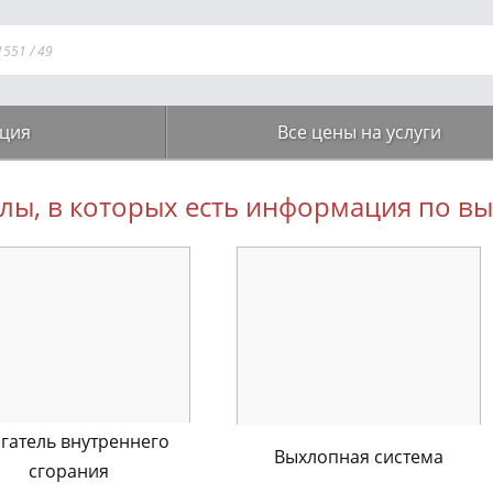
1551
/
49
ция
Все цены на услуги
лы, в которых есть информация по 
гатель внутреннего
Выхлопная система
сгорания