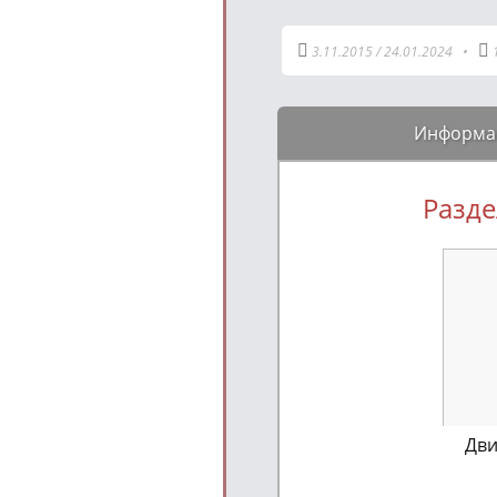
3.11.2015
/
24.01.2024
•
Информа
Разде
Дви