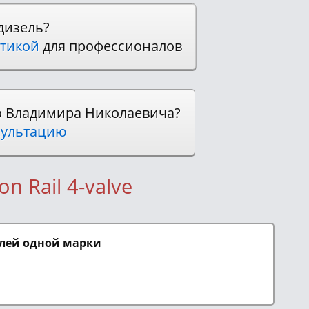
дизель?
тикой
для профессионалов
о Владимира Николаевича?
ультацию
n Rail 4-valve
елей одной марки