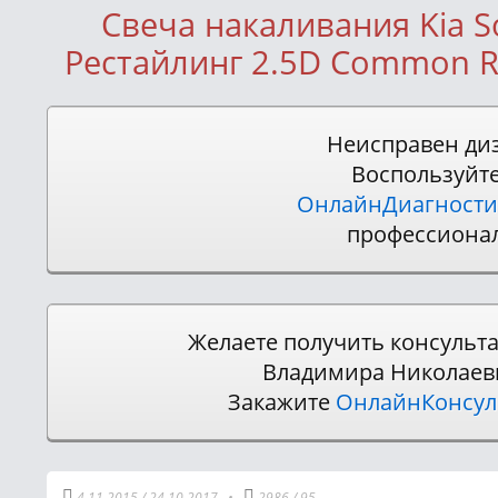
Свеча накаливания Kia So
Рестайлинг 2.5D Common Rai
Неисправен ди
Воспользуйт
ОнлайнДиагности
профессиона
Желаете получить консульт
Владимира Николаев
Закажите
ОнлайнКонсу
4.11.2015
/
24.10.2017
•
2986
/
95