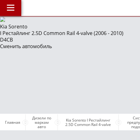
Главная
Kia Sorento
I Рестайлинг 2.5D Common Rail 4-valve (2006 - 2010)
О компании
J
D4CB
Наши услуги
Сменить автомобиль
Магазин
Библиотека
ОнлайнДиагностика Дизеля
ОнлайнКонсультация по Дизелю
Дизели по маркам авто
Бесплатные объявления
Дизели по
Сис
Поддержка проекта и оплата услуг
Kia Sorento I Рестайлинг
Главная
маркам
предпу
2.5D Common Rail 4-valve
авто
подо