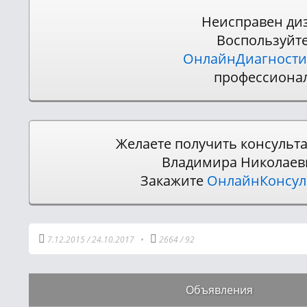
Неисправен ди
Воспользуйт
ОнлайнДиагности
профессиона
Желаете получить консульт
Владимира Николаев
Закажите
ОнлайнКонсу
7.12.2015
/
24.10.2017
•
2664
/
92
Объявления