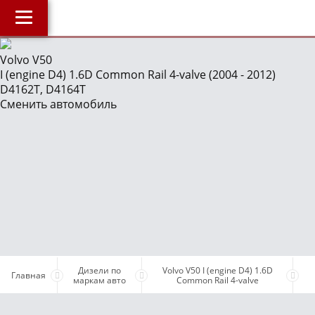
Главная
Volvo V50
I (engine D4) 1.6D Common Rail 4-valve (2004 - 2012)
О компании
J
D4162T, D4164T
Наши услуги
Сменить автомобиль
Магазин
Библиотека
ОнлайнДиагностика Дизеля
ОнлайнКонсультация по Дизелю
Дизели по маркам авто
Бесплатные объявления
Поддержка проекта и оплата услуг
Дизели по
Volvo V50 I (engine D4) 1.6D
Главная
маркам авто
Common Rail 4-valve