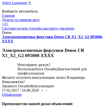
Select Language
▼
Выберите автомобиль
Главная
Дизели по маркам авто
{A}
Система подачи топлива высокого давления
Denso
Электромагнитные форсунки Denso CR X1_X2_G2 095000-
ХХХХ
Электромагнитные форсунки Denso CR
X1_X2_G2 095000-ХХХХ
Неисправен дизель?
Воспользуйтесь
ОнлайнДиагностикой
для
профессионалов
Желаете получить консультацию лично Владимира
Николаевича?
Закажите
ОнлайнКонсультацию
17.02.2017
/
10.08.2020
•
/
Объявления
Преимущество нашей доски объявлений: