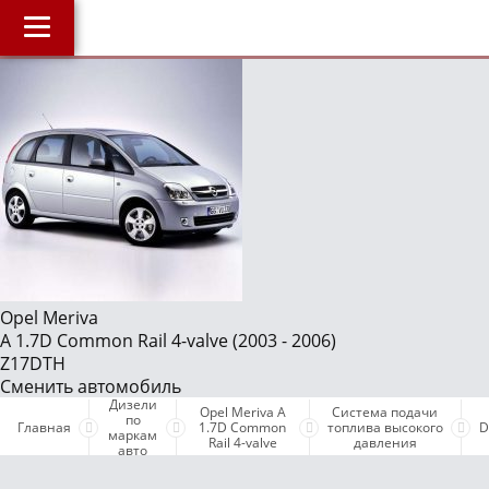
Главная
О компании
J
Наши услуги
Магазин
Библиотека
ОнлайнДиагностика Дизеля
ОнлайнКонсультация по Дизелю
Opel Meriva
A 1.7D Common Rail 4-valve (2003 - 2006)
Дизели по маркам авто
Z17DTH
Бесплатные объявления
Сменить автомобиль
Дизели
Opel Meriva A
Система подачи
Поддержка проекта и оплата услуг
по
Главная
1.7D Common
топлива высокого
D
маркам
Rail 4-valve
давления
авто