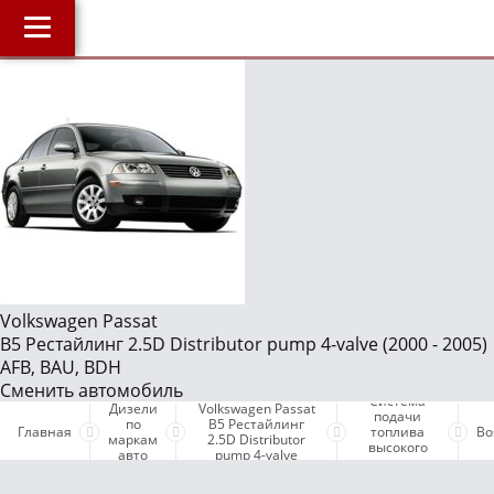
Главная
О компании
J
Наши услуги
Магазин
Библиотека
ОнлайнДиагностика Дизеля
ОнлайнКонсультация по Дизелю
Volkswagen Passat
B5 Рестайлинг 2.5D Distributor pump 4-valve (2000 - 2005)
Дизели по маркам авто
AFB, BAU, BDH
Бесплатные объявления
Сменить автомобиль
Система
Дизели
Volkswagen Passat
подачи
Поддержка проекта и оплата услуг
по
B5 Рестайлинг
Главная
топлива
Bo
маркам
2.5D Distributor
высокого
авто
pump 4-valve
давления