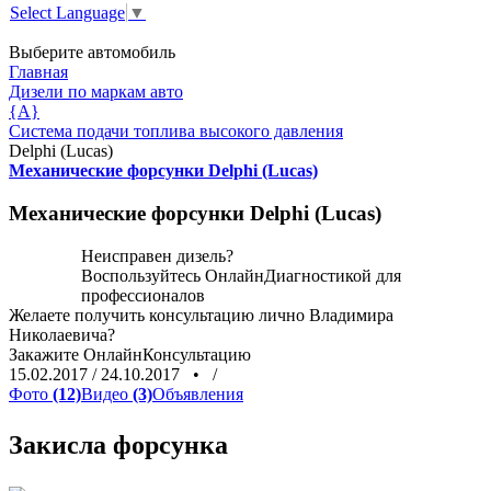
Select Language
▼
Выберите автомобиль
Главная
Дизели по маркам авто
{A}
Система подачи топлива высокого давления
Delphi (Lucas)
Механические форсунки Delphi (Lucas)
Механические форсунки Delphi (Lucas)
Неисправен дизель?
Воспользуйтесь
ОнлайнДиагностикой
для
профессионалов
Желаете получить консультацию лично Владимира
Николаевича?
Закажите
ОнлайнКонсультацию
15.02.2017
/
24.10.2017
•
/
Фото
(12)
Видео
(3)
Объявления
Закисла форсунка