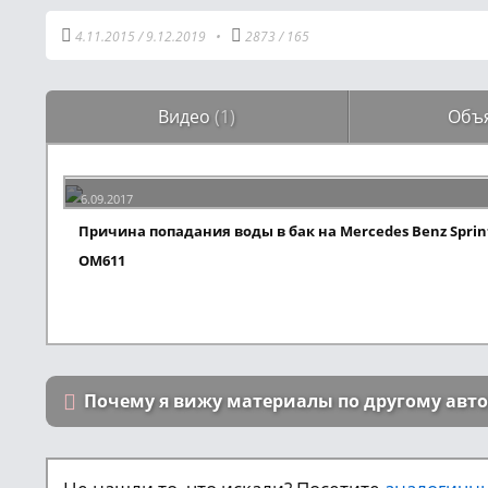
4.11.2015
/
9.12.2019
•
2873
/
165
Видео
(1)
Объ
6.09.2017
Причина попадания воды в бак на Mercedes Benz Sprint
OM611
Почему я вижу материалы по другому авт