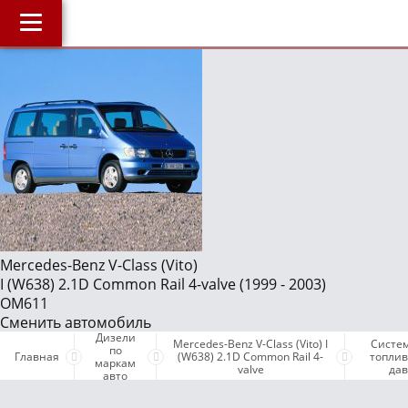
Главная
О компании
J
Наши услуги
Магазин
Библиотека
ОнлайнДиагностика Дизеля
ОнлайнКонсультация по Дизелю
Mercedes-Benz V-Class (Vito)
I (W638) 2.1D Common Rail 4-valve (1999 - 2003)
Дизели по маркам авто
OM611
Бесплатные объявления
Сменить автомобиль
Дизели
Mercedes-Benz V-Class (Vito) I
Систе
Поддержка проекта и оплата услуг
по
Главная
(W638) 2.1D Common Rail 4-
топлив
маркам
valve
да
авто