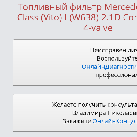
Топливный фильтр Mercede
Class (Vito) I (W638) 2.1D C
4-valve
Неисправен ди
Воспользуйт
ОнлайнДиагности
профессиона
Желаете получить консульт
Владимира Николаев
Закажите
ОнлайнКонсу