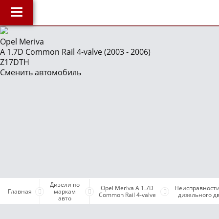
Главная
Opel Meriva
A 1.7D Common Rail 4-valve (2003 - 2006)
О компании
J
Z17DTH
Наши услуги
Сменить автомобиль
Магазин
Библиотека
ОнлайнДиагностика Дизеля
ОнлайнКонсультация по Дизелю
Дизели по маркам авто
Бесплатные объявления
Дизели по
Поддержка проекта и оплата услуг
Opel Meriva A 1.7D
Неисправности
Главная
маркам
Common Rail 4-valve
дизельного д
авто