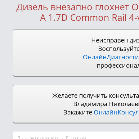
Дизель внезапно глохнет O
A 1.7D Common Rail 4-
Неисправен ди
Воспользуйт
ОнлайнДиагности
профессиона
Желаете получить консульт
Владимира Николаев
Закажите
ОнлайнКонсу
4.11.2015
/
8.02.2018
•
1115
/
60