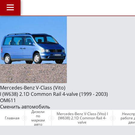
Главная
О компании
J
Наши услуги
Магазин
Библиотека
ОнлайнДиагностика Дизеля
ОнлайнКонсультация по Дизелю
Mercedes-Benz V-Class (Vito)
I (W638) 2.1D Common Rail 4-valve (1999 - 2003)
Дизели по маркам авто
OM611
Бесплатные объявления
Сменить автомобиль
Дизели
Mercedes-Benz V-Class (Vito) I
Неиспр
Поддержка проекта и оплата услуг
по
Главная
(W638) 2.1D Common Rail 4-
работе 
маркам
valve
дви
авто