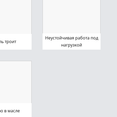
Неустойчивая работа под
ль троит
нагрузкой
о в масле