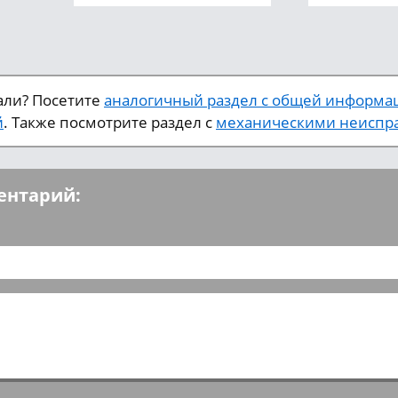
кали? Посетите
аналогичный раздел с общей информа
й
. Также посмотрите раздел с
механическими неиспра
ентарий: