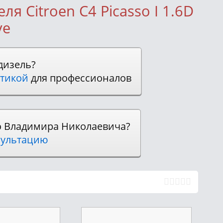
я Citroen C4 Picasso I 1.6D
ve
дизель?
тикой
для профессионалов
о Владимира Николаевича?
ультацию