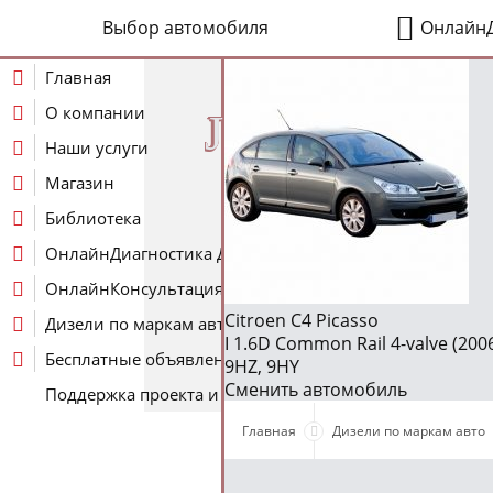
Выбор автомобиля
ОнлайнД
Главная
О компании
J
Наши услуги
Магазин
Библиотека
ОнлайнДиагностика Дизеля
ОнлайнКонсультация по Дизелю
Citroen C4 Picasso
Дизели по маркам авто
I 1.6D Common Rail 4-valve (2006
Бесплатные объявления
9HZ, 9HY
Сменить автомобиль
Поддержка проекта и оплата услуг
Главная
Дизели по маркам авто