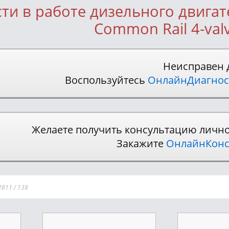
и в работе дизельного двигател
Common Rail 4-val
Неисправен 
Воспользуйтесь
ОнлайнДиагнос
Желаете получить консультацию личн
Закажите
ОнлайнКонс
2811
/
138