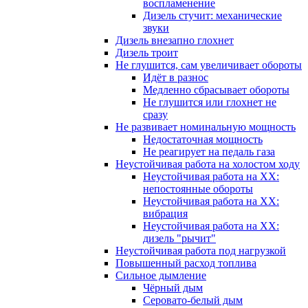
воспламенение
Дизель стучит: механические
звуки
Дизель внезапно глохнет
Дизель троит
Не глушится, сам увеличивает обороты
Идёт в разнос
Медленно сбрасывает обороты
Не глушится или глохнет не
сразу
Не развивает номинальную мощность
Недостаточная мощность
Не реагирует на педаль газа
Неустойчивая работа на холостом ходу
Неустойчивая работа на ХХ:
непостоянные обороты
Неустойчивая работа на ХХ:
вибрация
Неустойчивая работа на ХХ:
дизель "рычит"
Неустойчивая работа под нагрузкой
Повышенный расход топлива
Сильное дымление
Чёрный дым
Серовато-белый дым