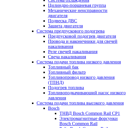
Система охлаждения
Цилиндро-поршневая группа
Механические неисправности
двигателя
Подвеска ДВС
Защита двигателя
Система предпускового подогрева
Предпусковой подогрев двигателя
Провода и наконечники для свечей
накаливания
Реле свечей накаливания
Свеча накаливания
Система подачи топлива низкого давления
Топливный бак
Топливный фильтр
Топливопровод низкого давления
(ТПНД)
Подогрев топлива
Топливоподкачивающий насос низкого
давления
Система подачи топлива высокого давления
Bosch
ТНВД Bosch Common Rail CP1
Электромагнитные форсунки
Bosch Common Rail