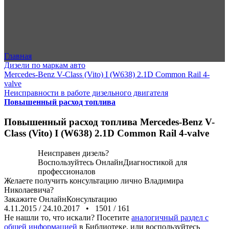
Главная
Дизели по маркам авто
Mercedes-Benz V-Class (Vito) I (W638) 2.1D Common Rail 4-
valve
Неисправности в работе дизельного двигателя
Повышенный расход топлива
Повышенный расход топлива Mercedes-Benz V-
Class (Vito) I (W638) 2.1D Common Rail 4-valve
Неисправен дизель?
Воспользуйтесь
ОнлайнДиагностикой
для
профессионалов
Желаете получить консультацию лично Владимира
Николаевича?
Закажите
ОнлайнКонсультацию
4.11.2015
/
24.10.2017
•
1501
/
161
Не нашли то, что искали? Посетите
аналогичный раздел с
общей информацией
в Библиотеке, или воспользуйтесь