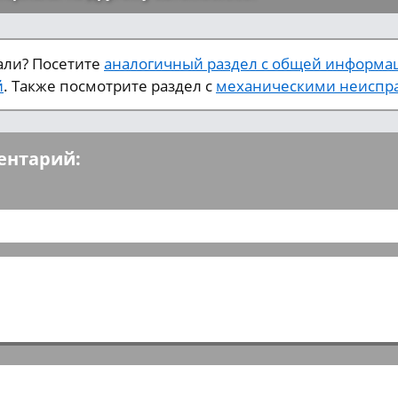
кали? Посетите
аналогичный раздел с общей информа
й
. Также посмотрите раздел с
механическими неиспра
ентарий: