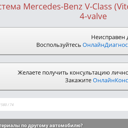
тема Mercedes-Benz V-Class (Vit
4-valve
Неисправен 
Воспользуйтесь
ОнлайнДиагнос
Желаете получить консультацию личн
Закажите
ОнлайнКонс
1580
/
74
териалы по другому автомобилю?