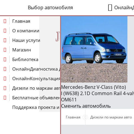
Выбор автомобиля
ОнлайнД
Главная
О компании
J
Наши услуги
Магазин
Библиотека
ОнлайнДиагностика Дизеля
ОнлайнКонсультация по Дизелю
Mercedes-Benz V-Class (Vito)
Дизели по маркам авто
I (W638) 2.1D Common Rail 4-valv
Бесплатные объявления
OM611
Сменить автомобиль
Поддержка проекта и оплата услуг
Главная
Дизели по маркам авто