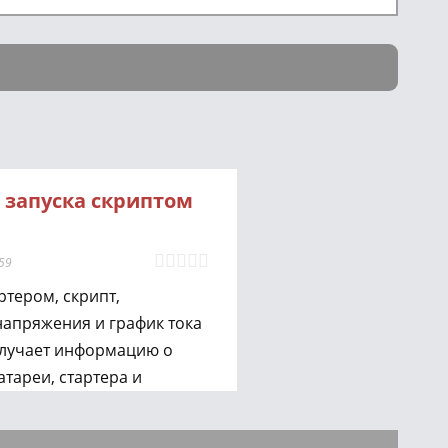
 запуска скриптом
59
ртером, скрипт,
апряжения и график тока
олучает информацию о
тареи, стартера и
ет несколько вкладок
тся ряд измеренных и