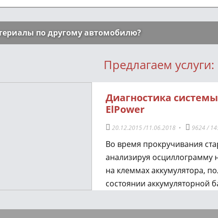
териалы по другому автомобилю?
Предлагаем услуги:
Диагностика системы
ElPower
20.12.2015
/
11.06.2018
•
9624
/
14
Во время прокручивания ста
анализируя осциллограмму н
на клеммах аккумулятора, п
состоянии аккумуляторной ба
силовых проводов. Генериру
отчёта, в которых отображае