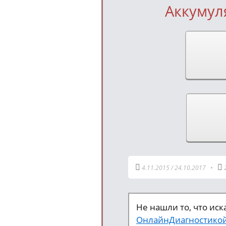
Аккумуля
4.11.2015
/
24.10.2017
•
Не нашли то, что ис
ОнлайнДиагностико