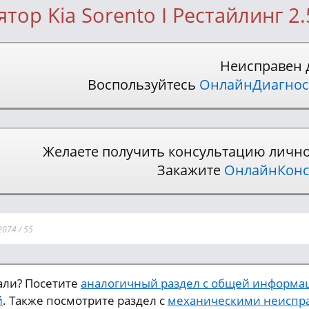
тор Kia Sorento I Рестайлинг 2
Неисправен 
Воспользуйтесь
ОнлайнДиагнос
Желаете получить консультацию личн
Закажите
ОнлайнКонс
2074
/
55
кали? Посетите
аналогичный раздел с общей информа
й
. Также посмотрите раздел с
механическими неиспра