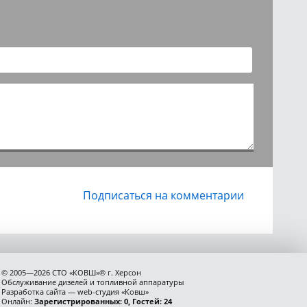
 компонентов системы,
ь характеристик
м стартера. При
й выводит
.
Подписаться на комментарии
© 2005—2026 СТО «КОВШ»® г. Херсон
Обслуживание дизелей и топливной аппаратуры
Разработка сайта — web-студия «Ковш»
Онлайн:
Зарегистрированных: 0, Гостей: 24