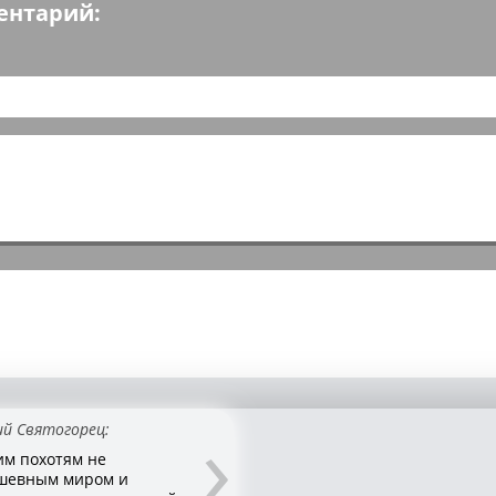
ентарий:
рассчитанных характеристик
оценивается согласованност
аккумулятора характеристика
обнаружении неисправносте
соответствующие сообщения
›
ий Святогорец:
м похотям не
ушевным миром и