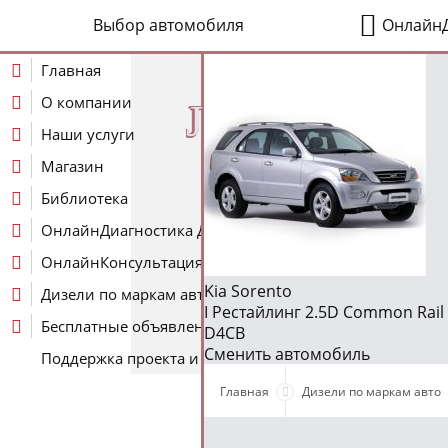
Выбор автомобиля
ОнлайнД
Главная
О компании
J
Наши услуги
Магазин
Библиотека
ОнлайнДиагностика Дизеля
ОнлайнКонсультация по Дизелю
Kia Sorento
Дизели по маркам авто
I Рестайлинг 2.5D Common Rail 4
Бесплатные объявления
D4CB
Сменить автомобиль
Поддержка проекта и оплата услуг
Главная
Дизели по маркам авто